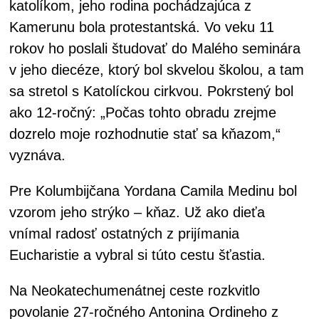
katolíkom, jeho rodina pochádzajúca z
Kamerunu bola protestantská. Vo veku 11
rokov ho poslali študovať do Malého seminára
v jeho diecéze, ktorý bol skvelou školou, a tam
sa stretol s Katolíckou cirkvou. Pokrstený bol
ako 12-ročný: „Počas tohto obradu zrejme
dozrelo moje rozhodnutie stať sa kňazom,“
vyznáva.
Pre Kolumbijčana Yordana Camila Medinu bol
vzorom jeho strýko – kňaz. Už ako dieťa
vnímal radosť ostatných z prijímania
Eucharistie a vybral si túto cestu šťastia.
Na Neokatechumenátnej ceste rozkvitlo
povolanie 27-ročného Antonina Ordineho z