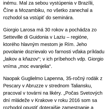
inému. Mal za sebou vystúpenia v Brazílii,
Číne a Mozambiku, no všetko zanechal a
rozhodol sa vstúpiť do seminára.
Giorgio Larosa má 30 rokov a pochádza zo
Setteville di Guidonia v Laziu – regióne,
ktorého hlavným mestom je Rím. Jeho
povolanie dozrievalo vo farnosti vďaka príkladu
„laikov a kňazov“; v ich príbehoch vdp. Giorgio
vníma „moc evanjelia“.
Naopak Guglielmo Lapenna, 35-ročný rodák z
Pescary v Abruzze v strednom Taliansku,
pracoval v továrni na likéry. „Počas Svetových
dní mládeže v Krakove v roku 2016 som sa
rozhodol opustiť doterajšie zamestnanie a