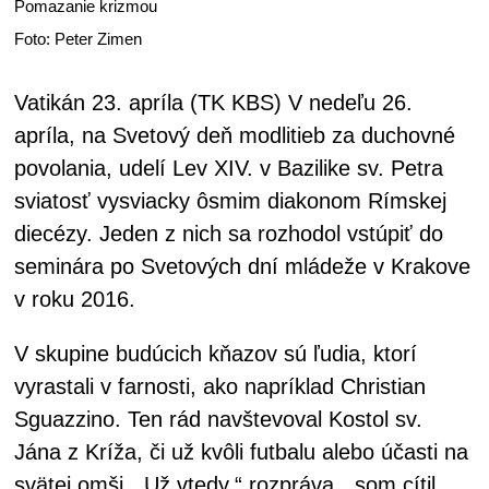
Pomazanie krizmou
Foto: Peter Zimen
Vatikán 23. apríla (TK KBS) V nedeľu 26.
apríla, na Svetový deň modlitieb za duchovné
povolania, udelí Lev XIV. v Bazilike sv. Petra
sviatosť vysviacky ôsmim diakonom Rímskej
diecézy. Jeden z nich sa rozhodol vstúpiť do
seminára po Svetových dní mládeže v Krakove
v roku 2016.
V skupine budúcich kňazov sú ľudia, ktorí
vyrastali v farnosti, ako napríklad Christian
Sguazzino. Ten rád navštevoval Kostol sv.
Jána z Kríža, či už kvôli futbalu alebo účasti na
svätej omši. „Už vtedy,“ rozpráva, „som cítil