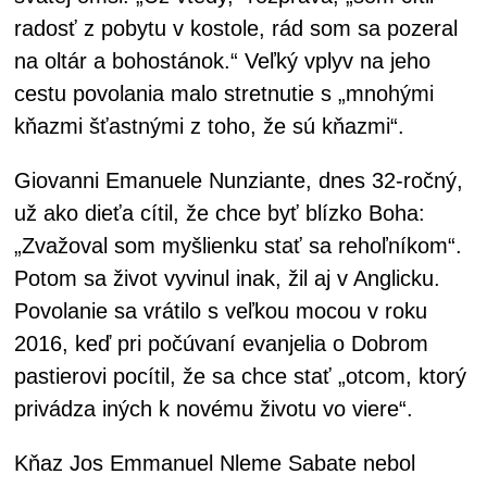
radosť z pobytu v kostole, rád som sa pozeral
na oltár a bohostánok.“ Veľký vplyv na jeho
cestu povolania malo stretnutie s „mnohými
kňazmi šťastnými z toho, že sú kňazmi“.
Giovanni Emanuele Nunziante, dnes 32-ročný,
už ako dieťa cítil, že chce byť blízko Boha:
„Zvažoval som myšlienku stať sa rehoľníkom“.
Potom sa život vyvinul inak, žil aj v Anglicku.
Povolanie sa vrátilo s veľkou mocou v roku
2016, keď pri počúvaní evanjelia o Dobrom
pastierovi pocítil, že sa chce stať „otcom, ktorý
privádza iných k novému životu vo viere“.
Kňaz Jos Emmanuel Nleme Sabate nebol