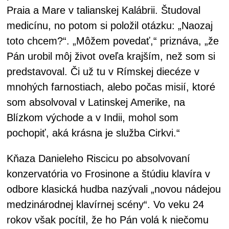
Praia a Mare v talianskej Kalábrii. Študoval
medicínu, no potom si položil otázku: „Naozaj
toto chcem?“. „Môžem povedať,“ priznáva, „že
Pán urobil môj život oveľa krajším, než som si
predstavoval. Či už tu v Rímskej diecéze v
mnohých farnostiach, alebo počas misií, ktoré
som absolvoval v Latinskej Amerike, na
Blízkom východe a v Indii, mohol som
pochopiť, aká krásna je služba Cirkvi.“
Kňaza Danieleho Riscicu po absolvovaní
konzervatória vo Frosinone a štúdiu klavíra v
odbore klasická hudba nazývali „novou nádejou
medzinárodnej klavírnej scény“. Vo veku 24
rokov však pocítil, že ho Pán volá k niečomu