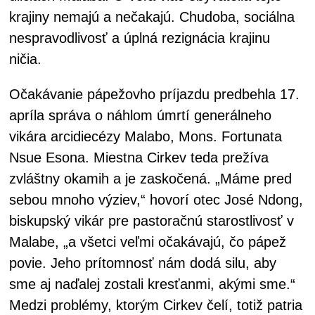
krajiny nemajú a nečakajú. Chudoba, sociálna
nespravodlivosť a úplná rezignácia krajinu
ničia.
Očakávanie pápežovho príjazdu predbehla 17.
apríla správa o náhlom úmrtí generálneho
vikára arcidiecézy Malabo, Mons. Fortunata
Nsue Esona. Miestna Cirkev teda prežíva
zvláštny okamih a je zaskočená. „Máme pred
sebou mnoho výziev,“ hovorí otec José Ndong,
biskupský vikár pre pastoračnú starostlivosť v
Malabe, „a všetci veľmi očakávajú, čo pápež
povie. Jeho prítomnosť nám dodá silu, aby
sme aj naďalej zostali kresťanmi, akými sme.“
Medzi problémy, ktorým Cirkev čelí, totiž patria