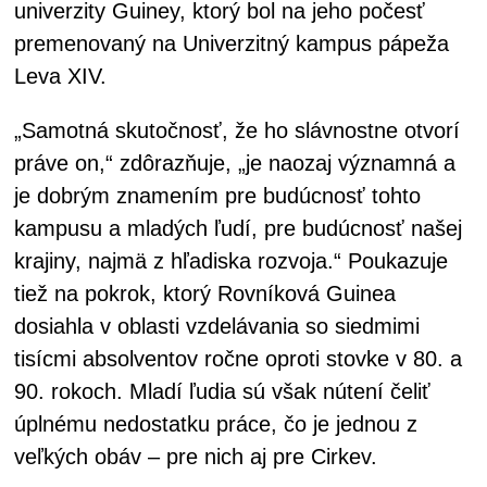
univerzity Guiney, ktorý bol na jeho počesť
premenovaný na Univerzitný kampus pápeža
Leva XIV.
„Samotná skutočnosť, že ho slávnostne otvorí
práve on,“ zdôrazňuje, „je naozaj významná a
je dobrým znamením pre budúcnosť tohto
kampusu a mladých ľudí, pre budúcnosť našej
krajiny, najmä z hľadiska rozvoja.“ Poukazuje
tiež na pokrok, ktorý Rovníková Guinea
dosiahla v oblasti vzdelávania so siedmimi
tisícmi absolventov ročne oproti stovke v 80. a
90. rokoch. Mladí ľudia sú však nútení čeliť
úplnému nedostatku práce, čo je jednou z
veľkých obáv – pre nich aj pre Cirkev.