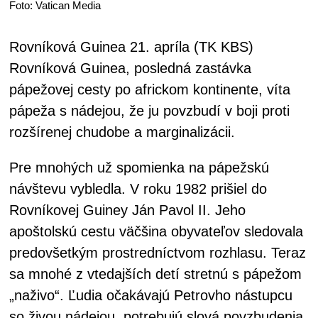
Foto: Vatican Media
Rovníková Guinea 21. apríla (TK KBS)
Rovníková Guinea, posledná zastávka
pápežovej cesty po africkom kontinente, víta
pápeža s nádejou, že ju povzbudí v boji proti
rozšírenej chudobe a marginalizácii.
Pre mnohých už spomienka na pápežskú
návštevu vybledla. V roku 1982 prišiel do
Rovníkovej Guiney Ján Pavol II. Jeho
apoštolskú cestu väčšina obyvateľov sledovala
predovšetkým prostredníctvom rozhlasu. Teraz
sa mnohé z vtedajších detí stretnú s pápežom
„naživo“. Ľudia očakávajú Petrovho nástupcu
so živou nádejou, potrebujú slová povzbudenia