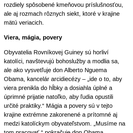
rozdiely spôsobené kmeňovou príslušnosťou,
ale aj rozmach rôznych siekt, ktoré v krajine
mätú veriacich.
Viera, mágia, povery
Obyvatelia Rovníkovej Guiney sú horliví
katolíci, navštevujú bohoslužby a modlia sa,
ale ako vysvetľuje don Alberto Nguema
Obama, kancelár arcidiecézy – „ide o to, aby
viera prenikla do hĺbky a dosiahla úplné a
úprimné prijatie natoľko, aby ľudia opustili
určité praktiky.“ Mágia a povery sú v tejto
krajine extrémne zakorenené a prítomné aj
medzi katolíckym obyvateľstvom. „Musíme na
tom pracovať,“ pokračuje don Obama,