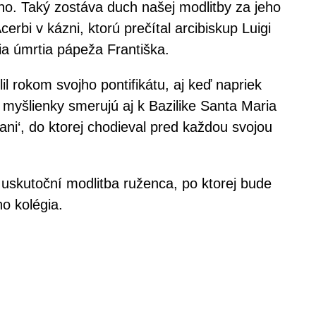
eho. Taký zostáva duch našej modlitby za jeho
rbi v kázni, ktorú prečítal arcibiskup Luigi
čia úmrtia pápeža Františka.
l rokom svojho pontifikátu, aj keď napriek
myšlienky smerujú aj k Bazilike Santa Maria
ni‘, do ktorej chodieval pred každou svojou
uskutoční modlitba ruženca, po ktorej bude
o kolégia.