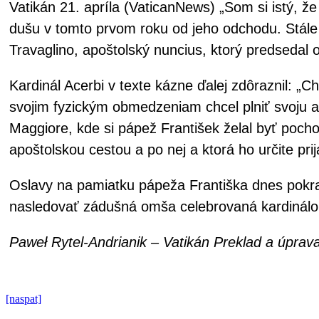
Vatikán 21. apríla (VaticanNews) „Som si istý, ž
dušu v tomto prvom roku od jeho odchodu. Stále ho
Travaglino, apoštolský nuncius, ktorý predsedal o
Kardinál Acerbi v texte kázne ďalej zdôraznil: „
svojim fyzickým obmedzeniam chcel plniť svoju a
Maggiore, kde si pápež František želal byť poch
apoštolskou cestou a po nej a ktorá ho určite prij
Oslavy na pamiatku pápeža Františka dnes pokra
nasledovať zádušná omša celebrovaná kardinálo
Paweł Rytel-Andrianik – Vatikán Preklad a úpra
[naspat]