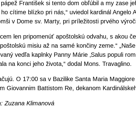
e pápež František si tento dom obľúbil a my zase j
 cítime blízko pri nás,“ uviedol kardinál Angelo Ace
mši v Dome sv. Marty, pri príležitosti prvého výro
Chcem len pripomenúť apoštolskú odvahu, s akou čeli
poštolskú misiu až na samé končiny zeme.“ „Naše 
ovaný vedľa kaplnky Panny Márie ‚Salus populi roma
ala na konci jeho života,“ dodal Mons. Travaglino.
čujú. O 17:00 sa v Bazilike Santa Maria Maggiore 
m Giovannim Battistom Re, dekanom Kardinálskeh
va: Zuzana Klimanová