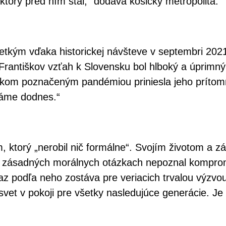
ktorý pred ním stál,“ dodáva košický metropolita.
etkým vďaka historickej návšteve v septembri 2021
e Františkov vzťah k Slovensku bol hlboký a úprimný
kom poznačeným pandémiou priniesla jeho prítomno
páme dodnes.“
, ktorý „nerobil nič formálne“. Svojím životom a 
„V zásadných morálnych otázkach nepoznal komprom
z podľa neho zostáva pre veriacich trvalou výzvou: 
vet v pokoji pre všetky nasledujúce generácie. J