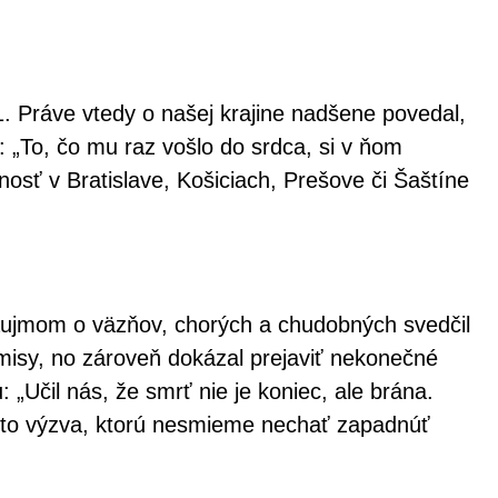
. Práve vtedy o našej krajine nadšene povedal,
: „To, čo mu raz vošlo do srdca, si v ňom
sť v Bratislave, Košiciach, Prešove či Šaštíne
záujmom o väzňov, chorých a chudobných svedčil
isy, no zároveň dokázal prejaviť nekonečné
„Učil nás, že smrť nie je koniec, ale brána.
e to výzva, ktorú nesmieme nechať zapadnúť