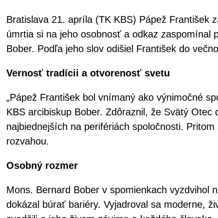
Bratislava 21. apríla (TK KBS) Pápež František za
úmrtia si na jeho osobnosť a odkaz zaspomínal 
Bober. Podľa jeho slov odišiel František do večnos
Vernosť tradícii a otvorenosť svetu
„Pápež František bol vnímaný ako výnimočné spoje
KBS arcibiskup Bober. Zdôraznil, že Svätý Otec
najbiednejších na perifériách spoločnosti. Prit
rozvahou.
Osobný rozmer
Mons. Bernard Bober v spomienkach vyzdvihol na
dokázal búrať bariéry. Vyjadroval sa moderne, ži