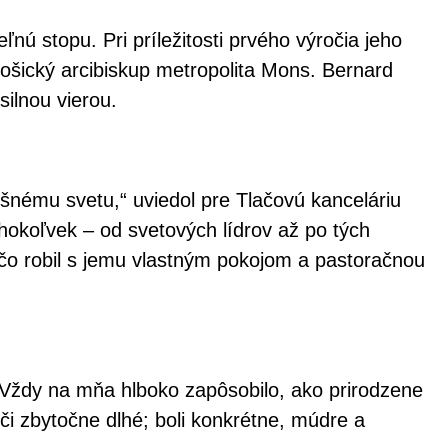
nú stopu. Pri príležitosti prvého výročia jeho
ošický arcibiskup metropolita Mons. Bernard
silnou vierou.
ešnému svetu,“ uviedol pre Tlačovú kanceláriu
okoľvek – od svetových lídrov až po tých
 čo robil s jemu vlastným pokojom a pastoračnou
„Vždy na mňa hlboko zapôsobilo, ako prirodzene
či zbytočne dlhé; boli konkrétne, múdre a