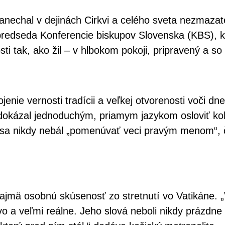
nechal v dejinách Cirkvi a celého sveta nezmazateľ
predseda Konferencie biskupov Slovenska (KBS), k
ti tak, ako žil – v hlbokom pokoji, pripravený a so 
nie vernosti tradícii a veľkej otvorenosti voči dn
 dokázal jednoduchým, priamym jazykom osloviť koh
om sa nikdy nebál „pomenúvať veci pravým menom“,
jmä osobnú skúsenosť zo stretnutí vo Vatikáne. 
vo a veľmi reálne. Jeho slová neboli nikdy prázdne 