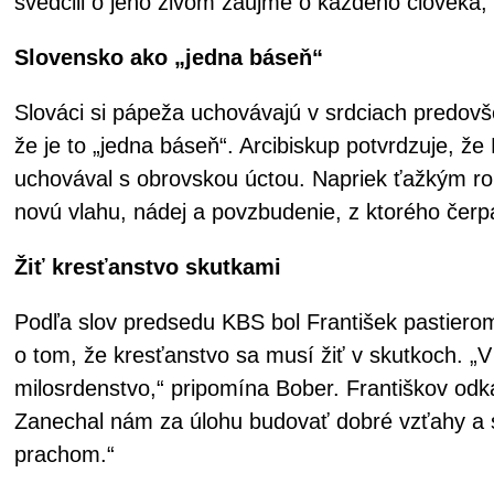
svedčili o jeho živom záujme o každého človeka, 
Slovensko ako „jedna báseň“
Slováci si pápeža uchovávajú v srdciach predovš
že je to „jedna báseň“. Arcibiskup potvrdzuje, ž
uchovával s obrovskou úctou. Napriek ťažkým ro
novú vlahu, nádej a povzbudenie, z ktorého čer
Žiť kresťanstvo skutkami
Podľa slov predsedu KBS bol František pastierom
o tom, že kresťanstvo sa musí žiť v skutkoch. 
milosrdenstvo,“ pripomína Bober. Františkov odka
Zanechal nám za úlohu budovať dobré vzťahy a s
prachom.“