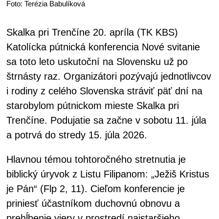
Foto: Terézia Babulíková
Skalka pri Trenčíne 20. apríla (TK KBS)
Katolícka pútnická konferencia Nové svitanie
sa toto leto uskutoční na Slovensku už po
štrnásty raz. Organizátori pozývajú jednotlivcov
i rodiny z celého Slovenska stráviť päť dní na
starobylom pútnickom mieste Skalka pri
Trenčíne. Podujatie sa začne v sobotu 11. júla
a potrvá do stredy 15. júla 2026.
Hlavnou témou tohtoročného stretnutia je
biblický úryvok z Listu Filipanom: „Ježiš Kristus
je Pán“ (Flp 2, 11). Cieľom konferencie je
priniesť účastníkom duchovnú obnovu a
prehĺbenie viery v prostredí najstaršieho