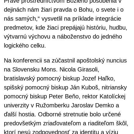
Práve prostredníctvom Božieho pôsobenia v
dejinách nám žiari pravda o Bohu, o svete i o
nás samých,“ vysvetlil na príklade integrácie
predmetov, kde žiaci prepájajú históriu, hudbu,
výtvarnú výchovu a náboženstvo do jedného
logického celku.
Na konferencii sa zúčastnil apoštolský nuncius
na Slovensku Mons. Nicola Girasoli,
bratislavský pomocný biskup Jozef Haľko,
spišský pomocný biskup Ján Kuboš, nitriansky
pomocný biskup Peter Beňo, rektor Katolíckej
univerzity v Ružomberku Jaroslav Demko a
ďalší hostia. Odborné stretnutie bolo určené
predovšetkým zriaďovateľom a riaditeľom škôl,
ktorí nesú zodpovednosť za identitu a víziu