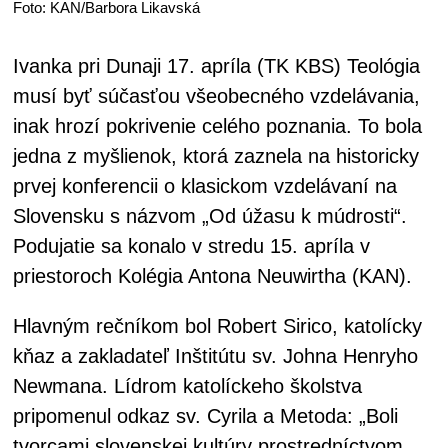
Foto: KAN/Barbora Likavská
Ivanka pri Dunaji 17. apríla (TK KBS) Teológia
musí byť súčasťou všeobecného vzdelávania,
inak hrozí pokrivenie celého poznania. To bola
jedna z myšlienok, ktorá zaznela na historicky
prvej konferencii o klasickom vzdelávaní na
Slovensku s názvom „Od úžasu k múdrosti“.
Podujatie sa konalo v stredu 15. apríla v
priestoroch Kolégia Antona Neuwirtha (KAN).
Hlavným rečníkom bol Robert Sirico, katolícky
kňaz a zakladateľ Inštitútu sv. Johna Henryho
Newmana. Lídrom katolíckeho školstva
pripomenul odkaz sv. Cyrila a Metoda: „Boli
tvorcami slovenskej kultúry prostredníctvom