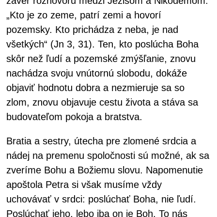
záver rozhovoru medzi Ježišom a Nikodémom:
„Kto je zo zeme, patrí zemi a hovorí
pozemsky. Kto prichádza z neba, je nad
všetkých“ (Jn 3, 31). Ten, kto poslúcha Boha
skôr než ľudí a pozemské zmýšľanie, znovu
nachádza svoju vnútornú slobodu, dokáže
objaviť hodnotu dobra a nezmieruje sa so
zlom, znovu objavuje cestu života a stáva sa
budovateľom pokoja a bratstva.
Bratia a sestry, útecha pre zlomené srdcia a
nádej na premenu spoločnosti sú možné, ak sa
zveríme Bohu a Božiemu slovu. Napomenutie
apoštola Petra si však musíme vždy
uchovávať v srdci: poslúchať Boha, nie ľudí.
Poslúchať jeho, lebo iba on je Boh. To nás