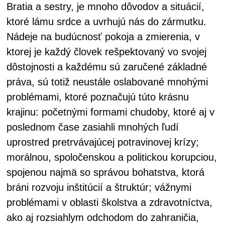
Bratia a sestry, je mnoho dôvodov a situácií,
ktoré lámu srdce a uvrhujú nás do zármutku.
Nádeje na budúcnosť pokoja a zmierenia, v
ktorej je každý človek rešpektovaný vo svojej
dôstojnosti a každému sú zaručené základné
práva, sú totiž neustále oslabované mnohými
problémami, ktoré poznačujú túto krásnu
krajinu: početnými formami chudoby, ktoré aj v
poslednom čase zasiahli mnohých ľudí
uprostred pretrvávajúcej potravinovej krízy;
morálnou, spoločenskou a politickou korupciou,
spojenou najmä so správou bohatstva, ktorá
bráni rozvoju inštitúcií a štruktúr; vážnymi
problémami v oblasti školstva a zdravotníctva,
ako aj rozsiahlym odchodom do zahraničia,