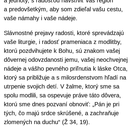
a jednoty, s radosťou navštíviť váš región
a predovšetkým, aby som zdieľal vašu cestu,
vaše námahy i vaše nádeje.
Slávnostné prejavy radosti, ktoré sprevádzajú
vaše liturgie, i radosť prameniaca z modlitby,
ktorú pozdvihujete k Bohu, sú znakom vašej
dôvernej odovzdanosti jemu, vašej neochvejnej
nádeje a vášho pevného priľnutia k láske Otca,
ktorý sa približuje a s milosrdenstvom hľadí na
utrpenie svojich detí. V žalme, ktorý sme sa
spolu modlili, sa ospevuje práve táto dôvera,
ktorú sme dnes pozvaní obnoviť: „Pán je pri
tých, čo majú srdce skrúšené, a zachraňuje
zlomených na duchu“ (Ž 34, 19).