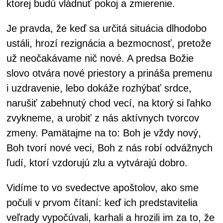
ktorej budú vládnuť pokoj a zmierenie.
Je pravda, že keď sa určitá situácia dlhodobo
ustáli, hrozí rezignácia a bezmocnosť, pretože
už neočakávame nič nové. A predsa Božie
slovo otvára nové priestory a prináša premenu
i uzdravenie, lebo dokáže rozhýbať srdce,
narušiť zabehnutý chod vecí, na ktorý si ľahko
zvykneme, a urobiť z nás aktívnych tvorcov
zmeny. Pamätajme na to: Boh je vždy nový,
Boh tvorí nové veci, Boh z nás robí odvážnych
ľudí, ktorí vzdorujú zlu a vytvárajú dobro.
Vidíme to vo svedectve apoštolov, ako sme
počuli v prvom čítaní: keď ich predstavitelia
veľrady vypočúvali, karhali a hrozili im za to, že