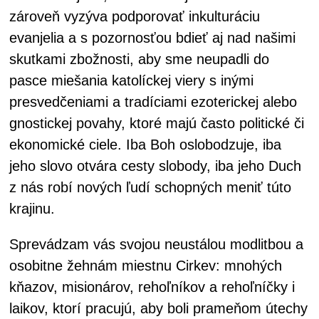
zároveň vyzýva podporovať inkulturáciu
evanjelia a s pozornosťou bdieť aj nad našimi
skutkami zbožnosti, aby sme neupadli do
pasce miešania katolíckej viery s inými
presvedčeniami a tradíciami ezoterickej alebo
gnostickej povahy, ktoré majú často politické či
ekonomické ciele. Iba Boh oslobodzuje, iba
jeho slovo otvára cesty slobody, iba jeho Duch
z nás robí nových ľudí schopných meniť túto
krajinu.
Sprevádzam vás svojou neustálou modlitbou a
osobitne žehnám miestnu Cirkev: mnohých
kňazov, misionárov, rehoľníkov a rehoľníčky i
laikov, ktorí pracujú, aby boli prameňom útechy