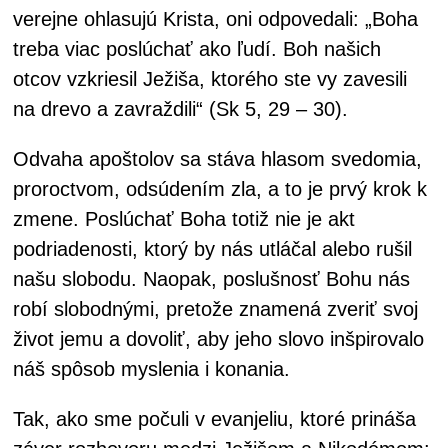
verejne ohlasujú Krista, oni odpovedali: „Boha
treba viac poslúchať ako ľudí. Boh našich
otcov vzkriesil Ježiša, ktorého ste vy zavesili
na drevo a zavraždili“ (Sk 5, 29 – 30).
Odvaha apoštolov sa stáva hlasom svedomia,
proroctvom, odsúdením zla, a to je prvý krok k
zmene. Poslúchať Boha totiž nie je akt
podriadenosti, ktorý by nás utláčal alebo rušil
našu slobodu. Naopak, poslušnosť Bohu nás
robí slobodnými, pretože znamená zveriť svoj
život jemu a dovoliť, aby jeho slovo inšpirovalo
náš spôsob myslenia i konania.
Tak, ako sme počuli v evanjeliu, ktoré prináša