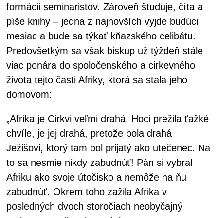
formácii seminaristov. Zároveň študuje, číta a
píše knihy – jedna z najnovších vyjde budúci
mesiac a bude sa týkať kňazského celibátu.
Predovšetkým sa však biskup už týždeň stále
viac ponára do spoločenského a cirkevného
života tejto časti Afriky, ktorá sa stala jeho
domovom:
„Afrika je Cirkvi veľmi drahá. Hoci prežila ťažké
chvíle, je jej drahá, pretože bola drahá
Ježišovi, ktorý tam bol prijatý ako utečenec. Na
to sa nesmie nikdy zabudnúť! Pán si vybral
Afriku ako svoje útočisko a nemôže na ňu
zabudnúť. Okrem toho zažila Afrika v
posledných dvoch storočiach neobyčajný