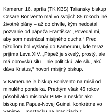
Kamerun 16. apríla (TK KBS) Taliansky biskup
Cesare Bonivento mal vo svojich 85 rokoch iné
životné plány – až do chvíle, kým nedostal
pozvanie od pápeža Františka: „Povedal mi,
aby som nestrácal misijného ducha.“ Pred
týždňom bol vyslaný do Kamerunu, kde teraz
prijíma Leva XIV. „Pápež je skvelý, prostý, ale
má obrovskú silu – nie politickú, ale silu, akú
dáva Kristus,“ hovorí misijný biskup.
V Kamerune je biskup Bonivento na misii od
minulého pondelka. Predtým však 45 rokov
pôsobil ako misionár PIME a neskôr ako
biskup na Papue-Novej Guinei, konkrétne vo
Vanime – mestečku na hraniciach s