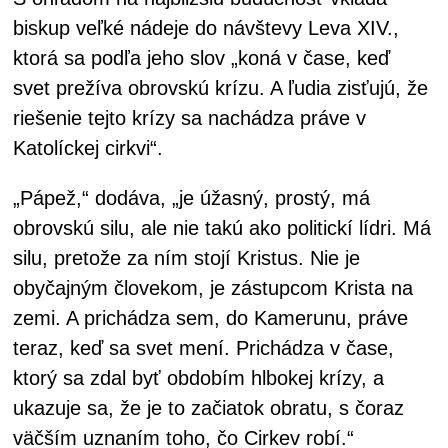
biskup veľké nádeje do návštevy Leva XIV.,
ktorá sa podľa jeho slov „koná v čase, keď
svet prežíva obrovskú krízu. A ľudia zisťujú, že
riešenie tejto krízy sa nachádza práve v
Katolíckej cirkvi“.
„Pápež,“ dodáva, „je úžasný, prostý, má
obrovskú silu, ale nie takú ako politickí lídri. Má
silu, pretože za ním stojí Kristus. Nie je
obyčajným človekom, je zástupcom Krista na
zemi. A prichádza sem, do Kamerunu, práve
teraz, keď sa svet mení. Prichádza v čase,
ktorý sa zdal byť obdobím hlbokej krízy, a
ukazuje sa, že je to začiatok obratu, s čoraz
väčším uznaním toho, čo Cirkev robí.“