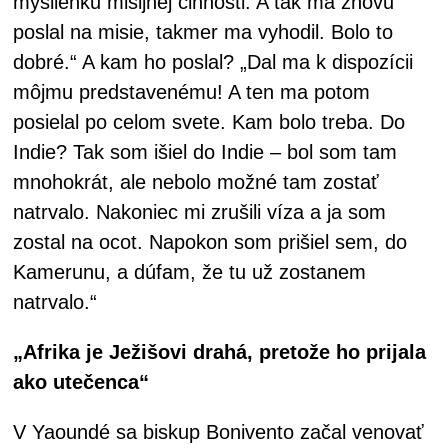
myšlienku misijnej činnosti. A tak ma znovu
poslal na misie, takmer ma vyhodil. Bolo to
dobré.“ A kam ho poslal? „Dal ma k dispozícii
môjmu predstavenému! A ten ma potom
posielal po celom svete. Kam bolo treba. Do
Indie? Tak som išiel do Indie – bol som tam
mnohokrát, ale nebolo možné tam zostať
natrvalo. Nakoniec mi zrušili víza a ja som
zostal na ocot. Napokon som prišiel sem, do
Kamerunu, a dúfam, že tu už zostanem
natrvalo.“
„Afrika je Ježišovi drahá, pretože ho prijala
ako utečenca“
V Yaoundé sa biskup Bonivento začal venovať