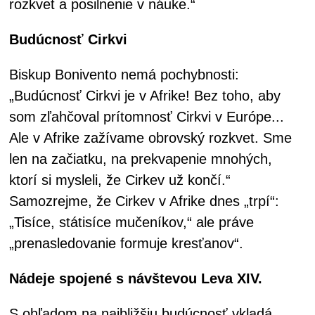
rozkvet a posilnenie v náuke.“
Budúcnosť Cirkvi
Biskup Bonivento nemá pochybnosti:
„Budúcnosť Cirkvi je v Afrike! Bez toho, aby
som zľahčoval prítomnosť Cirkvi v Európe...
Ale v Afrike zažívame obrovský rozkvet. Sme
len na začiatku, na prekvapenie mnohých,
ktorí si mysleli, že Cirkev už končí.“
Samozrejme, že Cirkev v Afrike dnes „trpí“:
„Tisíce, státisíce mučeníkov,“ ale práve
„prenasledovanie formuje kresťanov“.
Nádeje spojené s návštevou Leva XIV.
S ohľadom na najbližšiu budúcnosť vkladá