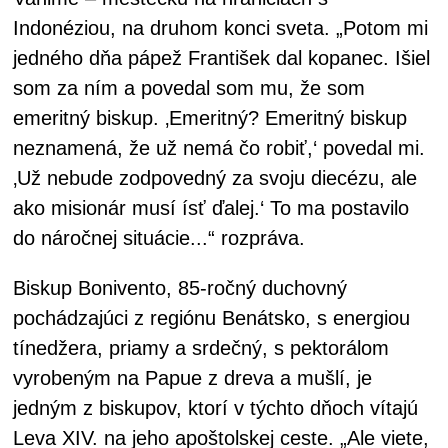
Indonéziou, na druhom konci sveta. „Potom mi
jedného dňa pápež František dal kopanec. Išiel
som za ním a povedal som mu, že som
emeritný biskup. ‚Emeritný? Emeritný biskup
neznamená, že už nemá čo robiť,‘ povedal mi.
‚Už nebude zodpovedný za svoju diecézu, ale
ako misionár musí ísť ďalej.‘ To ma postavilo
do náročnej situácie...“ rozpráva.
Biskup Bonivento, 85-ročný duchovný
pochádzajúci z regiónu Benátsko, s energiou
tínedžera, priamy a srdečný, s pektorálom
vyrobeným na Papue z dreva a mušlí, je
jedným z biskupov, ktorí v týchto dňoch vítajú
Leva XIV. na jeho apoštolskej ceste. „Ale viete,