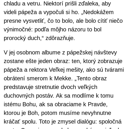
chladu a vetru. Niektorí prišli zďaleka, aby
videli pápeža a vypočuli si ho. „Nedokážem
presne vysvetliť, čo to bolo, ale bolo cítiť niečo
výnimočné: podľa môjho názoru to bol
prorocký duch,“ zdôrazňuje.
V jej osobnom albume z pápežskej návštevy
zostane ešte jeden obraz: ten, ktorý zobrazuje
pápeža a rektora Veľkej mešity, ako sú tvárami
obrátení smerom k Mekke. „Tento obraz
predstavuje stretnutie dvoch veľkých
duchovných postáv. Ak sa modlíme k tomu
istému Bohu, ak sa obraciame k Pravde,
ktorou je Boh, potom musíme nevyhnutne
kráčať spolu. Toto je zmysel dialógu: spoločná