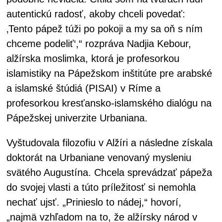
autentickú radosť, akoby chceli povedať:
‚Tento pápež túži po pokoji a my sa oň s ním
chceme podeliť‘,“ rozpráva Nadjia Kebour,
alžírska moslimka, ktorá je profesorkou
islamistiky na Pápežskom inštitúte pre arabské
a islamské štúdiá (PISAI) v Ríme a
profesorkou kresťansko-islamského dialógu na
Pápežskej univerzite Urbaniana.
Vyštudovala filozofiu v Alžíri a následne získala
doktorát na Urbaniane venovaný mysleniu
svätého Augustína. Chcela sprevádzať pápeža
do svojej vlasti a túto príležitosť si nemohla
nechať ujsť. „Prinieslo to nádej,“ hovorí,
„najmä vzhľadom na to, že alžírsky národ v