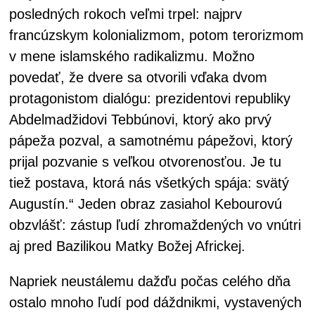
posledných rokoch veľmi trpel: najprv
francúzskym kolonializmom, potom terorizmom
v mene islamského radikalizmu. Možno
povedať, že dvere sa otvorili vďaka dvom
protagonistom dialógu: prezidentovi republiky
Abdelmadžidovi Tebbúnovi, ktorý ako prvý
pápeža pozval, a samotnému pápežovi, ktorý
prijal pozvanie s veľkou otvorenosťou. Je tu
tiež postava, ktorá nás všetkých spája: svätý
Augustín.“ Jeden obraz zasiahol Kebourovú
obzvlášť: zástup ľudí zhromaždených vo vnútri
aj pred Bazilikou Matky Božej Africkej.
Napriek neustálemu dažďu počas celého dňa
ostalo mnoho ľudí pod dáždnikmi, vystavených