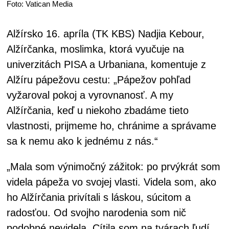
Foto: Vatican Media
Alžírsko 16. apríla (TK KBS) Nadjia Kebour,
Alžírčanka, moslimka, ktorá vyučuje na
univerzitách PISA a Urbaniana, komentuje z
Alžíru pápežovu cestu: „Pápežov pohľad
vyžaroval pokoj a vyrovnanosť. A my
Alžírčania, keď u niekoho zbadáme tieto
vlastnosti, prijmeme ho, chránime a správame
sa k nemu ako k jednému z nás.“
„Mala som výnimočný zážitok: po prvýkrát som
videla pápeža vo svojej vlasti. Videla som, ako
ho Alžírčania privítali s láskou, súcitom a
radosťou. Od svojho narodenia som nič
podobné nevidela. Cítila som na tvárach ľudí