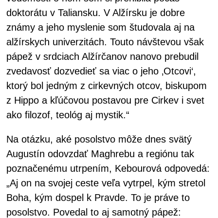
doktorátu v Taliansku. V Alžírsku je dobre
známy a jeho myslenie som študovala aj na
alžírskych univerzitách. Touto návštevou však
pápež v srdciach Alžírčanov nanovo prebudil
zvedavosť dozvedieť sa viac o jeho ‚Otcovi‘,
ktorý bol jedným z cirkevných otcov, biskupom
z Hippo a kľúčovou postavou pre Cirkev i svet
ako filozof, teológ aj mystik.“
Na otázku, aké posolstvo môže dnes svätý
Augustín odovzdať Maghrebu a regiónu tak
poznačenému utrpením, Kebourová odpovedá:
„Aj on na svojej ceste veľa vytrpel, kým stretol
Boha, kým dospel k Pravde. To je práve to
posolstvo. Povedal to aj samotný pápež: