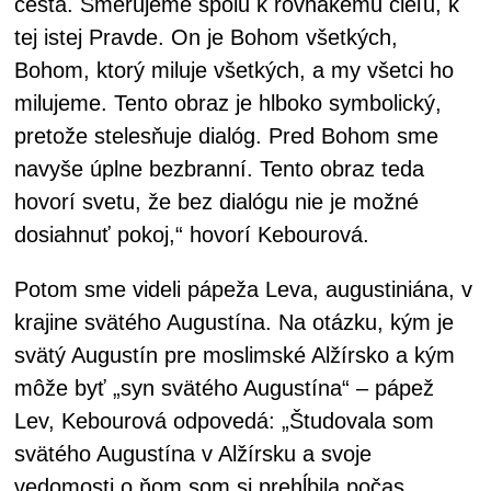
cesta. Smerujeme spolu k rovnakému cieľu, k
tej istej Pravde. On je Bohom všetkých,
Bohom, ktorý miluje všetkých, a my všetci ho
milujeme. Tento obraz je hlboko symbolický,
pretože stelesňuje dialóg. Pred Bohom sme
navyše úplne bezbranní. Tento obraz teda
hovorí svetu, že bez dialógu nie je možné
dosiahnuť pokoj,“ hovorí Kebourová.
Potom sme videli pápeža Leva, augustiniána, v
krajine svätého Augustína. Na otázku, kým je
svätý Augustín pre moslimské Alžírsko a kým
môže byť „syn svätého Augustína“ – pápež
Lev, Kebourová odpovedá: „Študovala som
svätého Augustína v Alžírsku a svoje
vedomosti o ňom som si prehĺbila počas