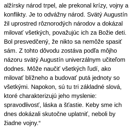
alžírsky národ trpel, ale prekonal krízy, vojny a
konflikty. Je to odvážny národ. Svätý Augustín
žil uprostred rôznorodých národov a dokázal
milovať všetkých, považujúc ich za Božie deti.
Bol presvedčený, že nikto sa nemôže spasiť
sám. Z tohto dôvodu zostáva podľa môjho
názoru svätý Augustín univerzálnym učiteľom
dodnes. Môže naučiť všetkých ľudí, ako
milovať blížneho a budovať putá jednoty so
všetkými. Napokon, sú tu tri základné slová,
ktoré charakterizujú jeho myslenie:
spravodlivosť, láska a šťastie. Keby sme ich
dnes dokázali skutočne uplatniť, neboli by
žiadne vojny.“