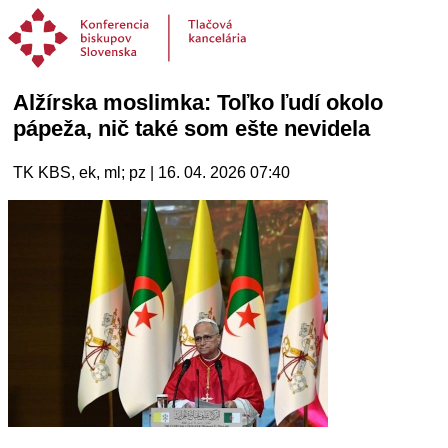
Alžírska moslimka: Toľko ľudí okolo
pápeža, nič také som ešte nevidela
TK KBS, ek, ml; pz | 16. 04. 2026 07:40