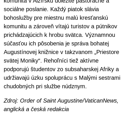
komunita v Alžírsku dôležité pastoračné a
sociálne poslanie. Každý piatok slávia
bohoslužby pre miestnu malú kresťanskú
komunitu a zároveň vítajú turistov a pútnikov
prichádzajúcich k hrobu svätca. Významnou
súčasťou ich pôsobenia je správa bohatej
Augustínovej knižnice v takzvanom „Priestore
svätej Moniky“. Rehoľníci tiež aktívne
podporujú študentov zo subsaharskej Afriky a
udržiavajú úzku spoluprácu s Malými sestrami
chudobných pri službe núdznym.
Zdroj: Order of Saint Augustine/VaticanNews,
anglická a česká redakcia