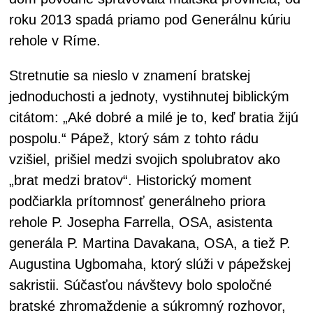
roku 2013 spadá priamo pod Generálnu kúriu
rehole v Ríme.
Stretnutie sa nieslo v znamení bratskej
jednoduchosti a jednoty, vystihnutej biblickým
citátom: „Aké dobré a milé je to, keď bratia žijú
pospolu.“ Pápež, ktorý sám z tohto rádu
vzišiel, prišiel medzi svojich spolubratov ako
„brat medzi bratov“. Historický moment
podčiarkla prítomnosť generálneho priora
rehole P. Josepha Farrella, OSA, asistenta
generála P. Martina Davakana, OSA, a tiež P.
Augustina Ugbomaha, ktorý slúži v pápežskej
sakristii. Súčasťou návštevy bolo spoločné
bratské zhromaždenie a súkromný rozhovor,