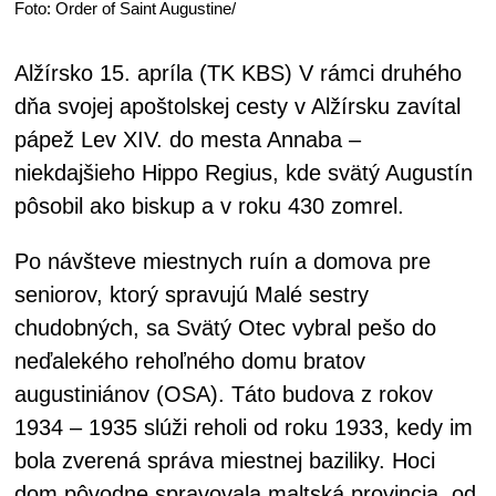
Foto: Order of Saint Augustine/
Alžírsko 15. apríla (TK KBS) V rámci druhého
dňa svojej apoštolskej cesty v Alžírsku zavítal
pápež Lev XIV. do mesta Annaba –
niekdajšieho Hippo Regius, kde svätý Augustín
pôsobil ako biskup a v roku 430 zomrel.
Po návšteve miestnych ruín a domova pre
seniorov, ktorý spravujú Malé sestry
chudobných, sa Svätý Otec vybral pešo do
neďalekého rehoľného domu bratov
augustiniánov (OSA). Táto budova z rokov
1934 – 1935 slúži reholi od roku 1933, kedy im
bola zverená správa miestnej baziliky. Hoci
dom pôvodne spravovala maltská provincia, od