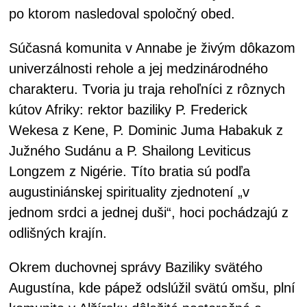
po ktorom nasledoval spoločný obed.
Súčasná komunita v Annabe je živým dôkazom
univerzálnosti rehole a jej medzinárodného
charakteru. Tvoria ju traja rehoľníci z rôznych
kútov Afriky: rektor baziliky P. Frederick
Wekesa z Kene, P. Dominic Juma Habakuk z
Južného Sudánu a P. Shailong Leviticus
Longzem z Nigérie. Títo bratia sú podľa
augustiniánskej spirituality zjednotení „v
jednom srdci a jednej duši“, hoci pochádzajú z
odlišných krajín.
Okrem duchovnej správy Baziliky svätého
Augustína, kde pápež odslúžil svätú omšu, plní