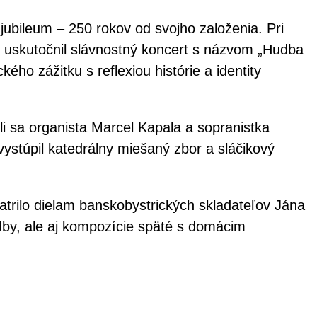
ubileum – 250 rokov od svojho založenia. Pri
ici uskutočnil slávnostný koncert s názvom „Hudba
kého zážitku s reflexiou histórie a identity
i sa organista Marcel Kapala a sopranistka
vystúpil katedrálny miešaný zbor a sláčikový
trilo dielam banskobystrických skladateľov Jána
dby, ale aj kompozície späté s domácim