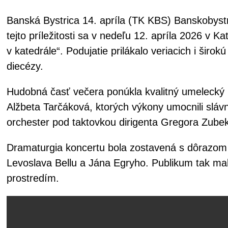
Banská Bystrica 14. apríla (TK KBS) Banskobystr
tejto príležitosti sa v nedeľu 12. apríla 2026 v 
v katedrále“. Podujatie prilákalo veriacich i širo
diecézy.
Hudobná časť večera ponúkla kvalitný umelecký p
Alžbeta Tarčáková, ktorých výkony umocnili slávn
orchester pod taktovkou dirigenta Gregora Zube
Dramaturgia koncertu bola zostavená s dôrazom n
Levoslava Bellu a Jána Egryho. Publikum tak ma
prostredím.