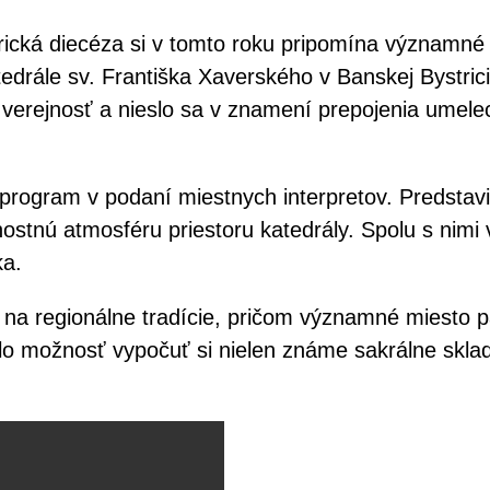
ická diecéza si v tomto roku pripomína významné j
Katedrále sv. Františka Xaverského v Banskej Bystr
kú verejnosť a nieslo sa v znamení prepojenia umelec
rogram v podaní miestnych interpretov. Predstavil
ostnú atmosféru priestoru katedrály. Spolu s nimi 
ka.
a regionálne tradície, pričom významné miesto pa
lo možnosť vypočuť si nielen známe sakrálne skla