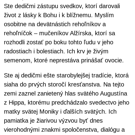
Ste dedičmi zástupu svedkov, ktorí darovali
život z lásky k Bohu i k blížnemu. Myslím
osobitne na devätnástich rehoľníkov a
rehoľníčok – mučeníkov Alžírska, ktorí sa
rozhodli zostať po boku tohto ľudu v jeho
radostiach i bolestiach. Ich krv je živým
semenom, ktoré neprestáva prinášať ovocie.
Ste aj dedičmi ešte starobylejšej tradície, ktorá
siaha do prvých storočí kresťanstva. Na tejto
zemi zaznel zanietený hlas svätého Augustína
z Hippa, ktorému predchádzalo svedectvo jeho
matky svätej Moniky i ďalších svätých. Ich
pamiatka je žiarivou výzvou byť dnes
vierohodnými znakmi spoločenstva, dialógu a