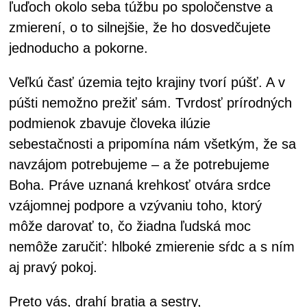
ľuďoch okolo seba túžbu po spoločenstve a
zmierení, o to silnejšie, že ho dosvedčujete
jednoducho a pokorne.
Veľkú časť územia tejto krajiny tvorí púšť. A v
púšti nemožno prežiť sám. Tvrdosť prírodných
podmienok zbavuje človeka ilúzie
sebestačnosti a pripomína nám všetkým, že sa
navzájom potrebujeme – a že potrebujeme
Boha. Práve uznaná krehkosť otvára srdce
vzájomnej podpore a vzývaniu toho, ktorý
môže darovať to, čo žiadna ľudská moc
nemôže zaručiť: hlboké zmierenie sŕdc a s ním
aj pravý pokoj.
Preto vás, drahí bratia a sestry,