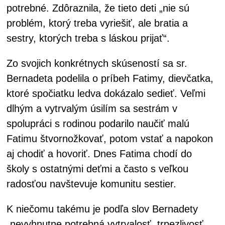
potrebné. Zdôraznila, že tieto deti „nie sú
problém, ktorý treba vyriešiť, ale bratia a
sestry, ktorých treba s láskou prijať“.
Zo svojich konkrétnych skúseností sa sr.
Bernadeta podelila o príbeh Fatimy, dievčatka,
ktoré spočiatku ledva dokázalo sedieť. Veľmi
dlhým a vytrvalým úsilím sa sestrám v
spolupráci s rodinou podarilo naučiť malú
Fatimu štvornožkovať, potom vstať a napokon
aj chodiť a hovoriť. Dnes Fatima chodí do
školy s ostatnými deťmi a často s veľkou
radosťou navštevuje komunitu sestier.
K niečomu takému je podľa slov Bernadety
„nevyhnutne potrebná vytrvalosť, trpezlivosť,