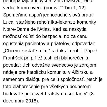
neprepadajú ani pýche, ani zúfalstvu, lebo
vedia, komu uverili (porov. 2 Tim 1, 12).
Spomeňme aspoň jednoduché slová brata
Luca, staršieho rehoľníka-lekára z komunity
Notre-Dame de l’Atlas. Keď sa naskytla
možnosť odísť do bezpečia, no za cenu
opustenia pacientov a priateľov, odpovedal:
„Chcem zostať s nimi“, a tak aj urobil. Pápež
František pri príležitosti ich blahorečenia
povedal: „Ich odvážne svedectvo je zdrojom
nádeje pre katolícku komunitu v Alžírsku a
semenom dialógu pre celú spoločnosť. Nech je
toto blahorečenie pre všetkých podnetom
budovať spolu svet bratstva a solidarity“ (8.
decembra 2018).