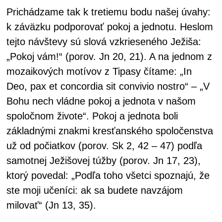
Prichádzame tak k tretiemu bodu našej úvahy:
k záväzku podporovať pokoj a jednotu. Heslom
tejto návštevy sú slová vzkrieseného Ježiša:
„Pokoj vám!“ (porov. Jn 20, 21). A na jednom z
mozaikových motívov z Tipasy čítame: „In
Deo, pax et concordia sit convivio nostro“ – „V
Bohu nech vládne pokoj a jednota v našom
spoločnom živote“. Pokoj a jednota boli
základnými znakmi kresťanského spoločenstva
už od počiatkov (porov. Sk 2, 42 – 47) podľa
samotnej Ježišovej túžby (porov. Jn 17, 23),
ktorý povedal: „Podľa toho všetci spoznajú, že
ste moji učeníci: ak sa budete navzájom
milovať“ (Jn 13, 35).