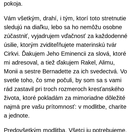
pokoja.
Vám všetkým, drahí, i tým, ktorí toto stretnutie
sledujú na diaľku, lebo sa ho nemôžu osobne
zúčastniť, vyjadrujem vďačnosť za každodenné
úsilie, ktorým zviditeľňujete materinskú tvár
Cirkvi. Ďakujem Jeho Eminencii za slová, ktoré
mi adresoval, a tiež ďakujem Rakel, Alimu,
Monii a sestre Bernadette za ich svedectvá. Vo
svetle toho, čo sme počuli, by som sa s vami
rád zastavil pri troch rozmeroch kresťanského
života, ktoré pokladám za mimoriadne dôležité
najmä pre vašu prítomnosť: v modlitbe, charite
a jednote.
Predovšetkým modlitba. Všetci ju potrebujeme.