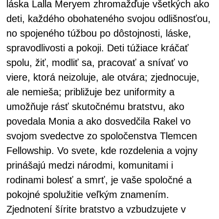
láska Lalla Meryem zhromažďuje všetkých ako
deti, každého obohateného svojou odlišnosťou,
no spojeného túžbou po dôstojnosti, láske,
spravodlivosti a pokoji. Deti túžiace kráčať
spolu, žiť, modliť sa, pracovať a snívať vo
viere, ktorá neizoluje, ale otvára; zjednocuje,
ale nemieša; približuje bez uniformity a
umožňuje rásť skutočnému bratstvu, ako
povedala Monia a ako dosvedčila Rakel vo
svojom svedectve zo spoločenstva Tlemcen
Fellowship. Vo svete, kde rozdelenia a vojny
prinášajú medzi národmi, komunitami i
rodinami bolesť a smrť, je vaše spoločné a
pokojné spolužitie veľkým znamením.
Zjednotení šírite bratstvo a vzbudzujete v