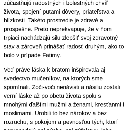
zúčastňujú radostných i bolestných chvíľ
života, spojení putami dôvery, priateľstva a
blízkosti. Takéto prostredie je zdravé a
prospešné. Preto neprekvapuje, že v ňom
trpiaci nachádzajú silu zlepšiť svoj zdravotný
stav a zároveň prinášať radosť druhým, ako to
bolo v prípade Fatimy.
Veď práve láska k bratom inšpirovala aj
svedectvo mučeníkov, na ktorých sme
spomínali. Zoči-voči nenávisti a násiliu zostali
verní láske až po obetu života spolu s
mnohými ďalšími mužmi a ženami, kresťanmi i
moslimami. Urobili to bez nárokov a bez
rozruchu, s pokojom a pevnosťou tých, ktorí