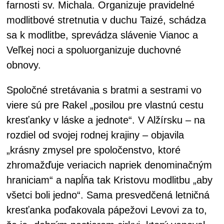
farnosti sv. Michala. Organizuje pravidelné
modlitbové stretnutia v duchu Taizé, schádza
sa k modlitbe, sprevádza slávenie Vianoc a
Veľkej noci a spoluorganizuje duchovné
obnovy.
Spoločné stretávania s bratmi a sestrami vo
viere sú pre Rakel „posilou pre vlastnú cestu
kresťanky v láske a jednote“. V Alžírsku – na
rozdiel od svojej rodnej krajiny – objavila
„krásny zmysel pre spoločenstvo, ktoré
zhromažďuje veriacich napriek denominačným
hraniciam“ a napĺňa tak Kristovu modlitbu „aby
všetci boli jedno“. Sama presvedčená letničná
kresťanka poďakovala pápežovi Levovi za to,