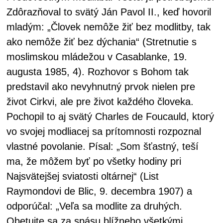
Zdôrazňoval to svätý Ján Pavol II., keď hovoril
mladým: „Človek nemôže žiť bez modlitby, tak
ako nemôže žiť bez dýchania“ (Stretnutie s
moslimskou mládežou v Casablanke, 19.
augusta 1985, 4). Rozhovor s Bohom tak
predstavil ako nevyhnutný prvok nielen pre
život Cirkvi, ale pre život každého človeka.
Pochopil to aj svätý Charles de Foucauld, ktorý
vo svojej modliacej sa prítomnosti rozpoznal
vlastné povolanie. Písal: „Som šťastný, teší
ma, že môžem byť po všetky hodiny pri
Najsvätejšej sviatosti oltárnej“ (List
Raymondovi de Blic, 9. decembra 1907) a
odporúčal: „Veľa sa modlite za druhých.
Obetujte sa za spásu blížneho všetkými