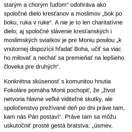
starým a chorým ľuďom“ odohráva ako
spoločné dielo kresťanov a moslimov „bok po
boku, ruka v ruke“. A nie je to len charitatívne
dielo; aj spoločné slávenie kresťanských i
moslimských sviatkov je pre Moniu posilou „k
vnútornej dispozícii hľadať Boha, učiť sa viac
ho milovať a nechať sa premieňať na lepšieho
človeka pre druhých“.
Konkrétna skúsenosť s komunitou hnutia
Fokoláre pomáha Monii pochopiť, že „život
netvoria hlavne veľké viditeľné skutky, ale
spoločenstvo prežívané deň po dni práve tam,
kam nás Pán postaví“. Práve tam sa môžu
uskutočniť prosté gestá bratstva: „úsmev,