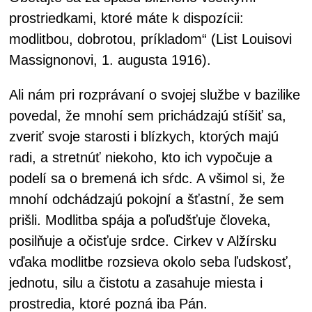
prostriedkami, ktoré máte k dispozícii:
modlitbou, dobrotou, príkladom“ (List Louisovi
Massignonovi, 1. augusta 1916).
Ali nám pri rozprávaní o svojej službe v bazilike
povedal, že mnohí sem prichádzajú stíšiť sa,
zveriť svoje starosti i blízkych, ktorých majú
radi, a stretnúť niekoho, kto ich vypočuje a
podelí sa o bremená ich sŕdc. A všimol si, že
mnohí odchádzajú pokojní a šťastní, že sem
prišli. Modlitba spája a poľudšťuje človeka,
posilňuje a očisťuje srdce. Cirkev v Alžírsku
vďaka modlitbe rozsieva okolo seba ľudskosť,
jednotu, silu a čistotu a zasahuje miesta i
prostredia, ktoré pozná iba Pán.