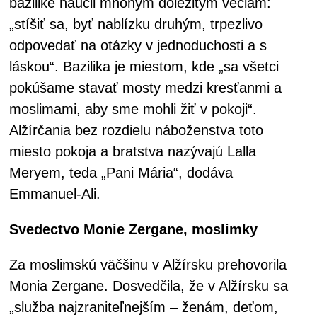
bazilike naučil mnohým dôležitým veciam:
„stíšiť sa, byť nablízku druhým, trpezlivo
odpovedať na otázky v jednoduchosti a s
láskou“. Bazilika je miestom, kde „sa všetci
pokúšame stavať mosty medzi kresťanmi a
moslimami, aby sme mohli žiť v pokoji“.
Alžírčania bez rozdielu náboženstva toto
miesto pokoja a bratstva nazývajú Lalla
Meryem, teda „Pani Mária“, dodáva
Emmanuel-Ali.
Svedectvo Monie Zergane, moslimky
Za moslimskú väčšinu v Alžírsku prehovorila
Monia Zergane. Dosvedčila, že v Alžírsku sa
„služba najzraniteľnejším – ženám, deťom,