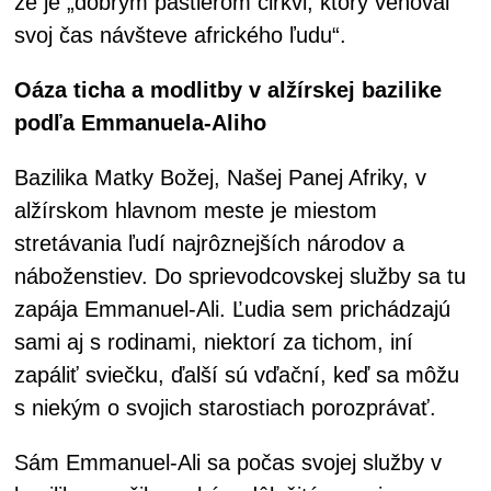
že je „dobrým pastierom cirkvi, ktorý venoval
svoj čas návšteve afrického ľudu“.
Oáza ticha a modlitby v alžírskej bazilike
podľa Emmanuela-Aliho
Bazilika Matky Božej, Našej Panej Afriky, v
alžírskom hlavnom meste je miestom
stretávania ľudí najrôznejších národov a
náboženstiev. Do sprievodcovskej služby sa tu
zapája Emmanuel-Ali. Ľudia sem prichádzajú
sami aj s rodinami, niektorí za tichom, iní
zapáliť sviečku, ďalší sú vďační, keď sa môžu
s niekým o svojich starostiach porozprávať.
Sám Emmanuel-Ali sa počas svojej služby v