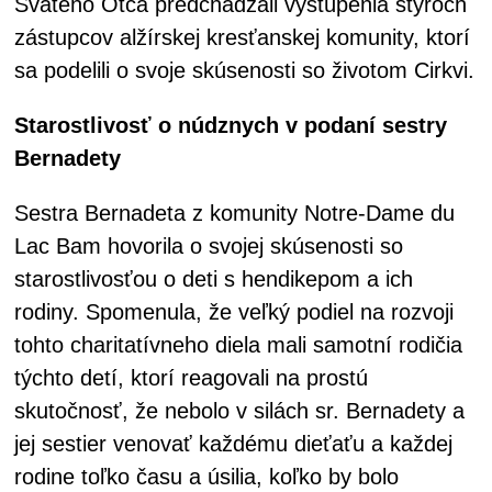
Svätého Otca predchádzali vystúpenia štyroch
zástupcov alžírskej kresťanskej komunity, ktorí
sa podelili o svoje skúsenosti so životom Cirkvi.
Starostlivosť o núdznych v podaní sestry
Bernadety
Sestra Bernadeta z komunity Notre-Dame du
Lac Bam hovorila o svojej skúsenosti so
starostlivosťou o deti s hendikepom a ich
rodiny. Spomenula, že veľký podiel na rozvoji
tohto charitatívneho diela mali samotní rodičia
týchto detí, ktorí reagovali na prostú
skutočnosť, že nebolo v silách sr. Bernadety a
jej sestier venovať každému dieťaťu a každej
rodine toľko času a úsilia, koľko by bolo