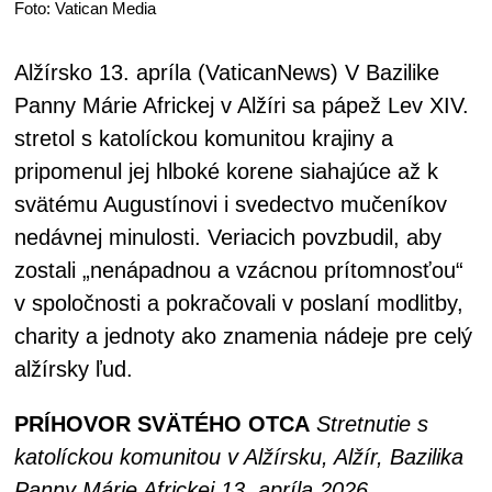
Foto: Vatican Media
Alžírsko 13. apríla (VaticanNews) V Bazilike
Panny Márie Africkej v Alžíri sa pápež Lev XIV.
stretol s katolíckou komunitou krajiny a
pripomenul jej hlboké korene siahajúce až k
svätému Augustínovi i svedectvo mučeníkov
nedávnej minulosti. Veriacich povzbudil, aby
zostali „nenápadnou a vzácnou prítomnosťou“
v spoločnosti a pokračovali v poslaní modlitby,
charity a jednoty ako znamenia nádeje pre celý
alžírsky ľud.
PRÍHOVOR SVÄTÉHO OTCA
Stretnutie s
katolíckou komunitou v Alžírsku, Alžír, Bazilika
Panny Márie Africkej 13. apríla 2026