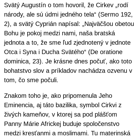
Svätý Augustín o tom hovoril, že Cirkev „rodí
národy, ale sú údmi jedného tela“ (Sermo 192,
2), a svätý Cyprián napísal: „Najväčšou obetou
Bohu je pokoj medzi nami, naša bratská
jednota a to, že sme ľud zjednotený v jednote
Otca i Syna i Ducha Svätého“ (De oratione
dominica, 23). Je krásne dnes počuť, ako toto
bohatstvo slov a príkladov nachádza ozvenu v
tom, čo sme počuli.
Znakom toho je, ako pripomenula Jeho
Eminencia, aj táto bazilika, symbol Cirkvi z
živých kameňov, v ktorej sa pod plášťom
Panny Márie Africkej buduje spoločenstvo
medzi kresťanmi a moslimami. Tu materinská