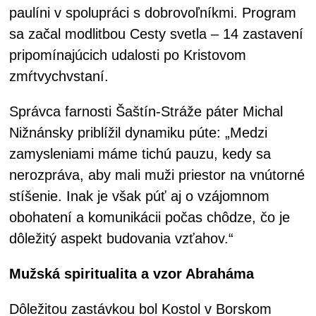
paulíni v spolupráci s dobrovoľníkmi. Program
sa začal modlitbou Cesty svetla – 14 zastavení
pripomínajúcich udalosti po Kristovom
zmŕtvychvstaní.
Správca farnosti Šaštín-Stráže páter Michal
Nižnánsky priblížil dynamiku púte: „Medzi
zamysleniami máme tichú pauzu, kedy sa
nerozpráva, aby mali muži priestor na vnútorné
stíšenie. Inak je však púť aj o vzájomnom
obohatení a komunikácii počas chôdze, čo je
dôležitý aspekt budovania vzťahov.“
Mužská spiritualita a vzor Abraháma
Dôležitou zastávkou bol Kostol v Borskom