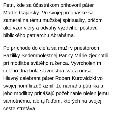
Petri, kde sa účastníkom prihovoril páter
Martin Gajarský. Vo svojej prednáške sa
zameral na tému mužskej spirituality, pričom
ako vzor viery a odvahy vyzdvihol postavu
biblického patriarchu Abraháma.
Po príchode do cieľa sa muži v priestoroch
Baziliky Sedembolestnej Panny Márie zjednotili
pri modlitbe svätého ruženca. Vyvrcholením
celého dňa bola slávnostná svätá omša.
Hlavný celebrant páter Robert Kurowidzki vo
svojej homílii zdôraznil, že námaha pútnika a
jeho modlitby prinášajú požehnanie nielen jemu
samotnému, ale aj ľuďom, ktorých na svojej
ceste stretáva.