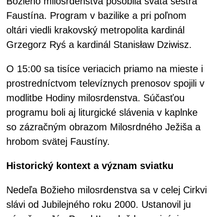
Božieho milosrdenstva pôsobila svätá sestra
Faustína. Program v bazilike a pri poľnom
oltári viedli krakovský metropolita kardinál
Grzegorz Ryś a kardinál Stanisław Dziwisz.
O 15:00 sa tisíce veriacich priamo na mieste i
prostredníctvom televíznych prenosov spojili v
modlitbe Hodiny milosrdenstva. Súčasťou
programu boli aj liturgické slávenia v kaplnke
so zázračným obrazom Milosrdného Ježiša a
hrobom svätej Faustíny.
Historický kontext a význam sviatku
Nedeľa Božieho milosrdenstva sa v celej Cirkvi
slávi od Jubilejného roku 2000. Ustanovil ju