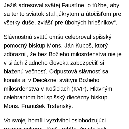
Ježiš adresoval svätej Faustíne, o túžbe, aby
sa tento sviatok stal „úkrytom a útočišťom pre
všetky duše, zvlášť pre úbohých hriešnikov“.
Slávnostnú svätú omšu celebroval spišský
pomocný biskup Mons. Ján Kuboš, ktorý
zdôraznil, že bez Božieho milosrdenstva nie je
v silách žiadneho človeka zabezpečiť si
blaženú večnosť. Odpustová slávnosť sa
konala aj v Diecéznej svätyni Božieho
milosrdenstva v Košiciach (KVP). Hlavným
celebrantom bol spišský diecézny biskup
Mons. František Trstenský.
Vo svojej homílii vyzdvihol oslobodzujúci
rozmer pokory: „Keď urobíte, čo ste boli