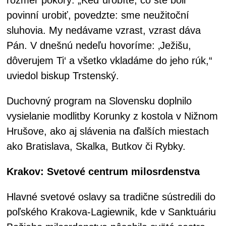
povinní urobiť, povedzte: sme neužitoční
sluhovia. My nedávame vzrast, vzrast dáva
Pán. V dnešnú nedeľu hovoríme: ‚Ježišu,
dôverujem Ti‘ a všetko vkladáme do jeho rúk,“
uviedol biskup Trstenský.
Duchovný program na Slovensku doplnilo
vysielanie modlitby Korunky z kostola v Nižnom
Hrušove, ako aj slávenia na ďalších miestach
ako Bratislava, Skalka, Butkov či Rybky.
Krakov: Svetové centrum milosrdenstva
Hlavné svetové oslavy sa tradične sústredili do
poľského Krakova-Lagiewnik, kde v Sanktuáriu