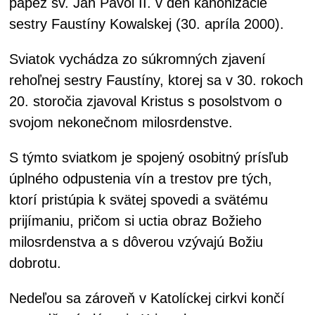
pápež sv. Ján Pavol II. v deň kanonizácie
sestry Faustíny Kowalskej (30. apríla 2000).
Sviatok vychádza zo súkromných zjavení
rehoľnej sestry Faustíny, ktorej sa v 30. rokoch
20. storočia zjavoval Kristus s posolstvom o
svojom nekonečnom milosrdenstve.
S týmto sviatkom je spojený osobitný prísľub
úplného odpustenia vín a trestov pre tých,
ktorí pristúpia k svätej spovedi a svätému
prijímaniu, pričom si uctia obraz Božieho
milosrdenstva a s dôverou vzývajú Božiu
dobrotu.
Nedeľou sa zároveň v Katolíckej cirkvi končí