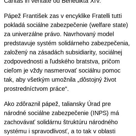
Caritas in veritate od Benedikta XIV.
Pápež František zas v encyklike Fratelli tutti
pokladá sociálne zabezpečenie (welfare state)
za univerzálne právo. Navrhovaný model
predstavuje systém solidárneho zabezpečenia,
založený na zásadách subsidiarity, sociálnej
zodpovednosti a ľudského bratstva, pričom
cieľom je vždy nasmerovať sociálnu pomoc
tak, aby všetkým umožnila „dôstojný život
prostredníctvom práce“.
Ako zdôraznil pápež, taliansky Úrad pre
národné sociálne zabezpečenie (INPS) má
zachovávať solidárnu štruktúru národného
systému i spravodlivosť, a to tak v oblasti