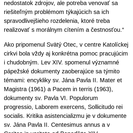
nedostatok zdrojov, ale potreba venovať sa
riešiteľným problémom týkajúcich sa ich
spravodlivejšieho rozdelenia, ktoré treba
realizovať s morálnym cítením a čestnosťou.“
Ako pripomenul Svätý Otec, v centre Katolíckej
cirkvi bola vždy aj konkrétna pomoc pracujúcim
i chudobným. Lev XIV. spomenul významné
pápežské dokumenty zaoberajúce sa týmito
témami: encykliky sv. Jána Pavla II. Mater et
Magistra (1961) a Pacem in terris (1963),
dokumenty sv. Pavla VI. Populorum
progressio, Laborem exercens, Sollicitudo rei
socialis. Kritika asistencializmu je v dokumente
sv. Jána Pavla II. Centesimus annus a v