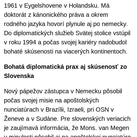
1961 v Eygelshovene v Holandsku. Má
doktorát z kánonického práva a okrem
rodného jazyka hovorí plynule aj po nemecky.
Do diplomatických služieb Svätej stolice vstúpil
v roku 1994 a počas svojej kariéry nadobudol
bohaté skúsenosti na viacerých kontinentoch.
Bohatá diplomatická prax aj skúsenosť zo
Slovenska
Nový pápežov zástupca v Nemecku pôsobil
počas svojej misie na apoštolských
nunciatúrach v Brazílii, Izraeli, pri OSN v
Ženeve a v Sudáne. Pre slovenských veriacich
je zaujímavá informácia, že Mons. van Megen
v minulosti pôsobil aj na apoštolskej nunciatúre