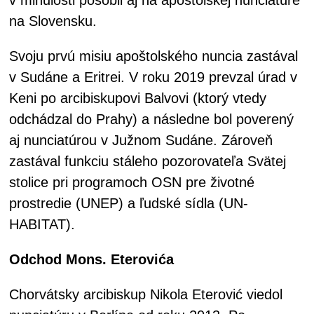
na Slovensku.
Svoju prvú misiu apoštolského nuncia zastával
v Sudáne a Eritrei. V roku 2019 prevzal úrad v
Keni po arcibiskupovi Balvovi (ktorý vtedy
odchádzal do Prahy) a následne bol poverený
aj nunciatúrou v Južnom Sudáne. Zároveň
zastával funkciu stáleho pozorovateľa Svätej
stolice pri programoch OSN pre životné
prostredie (UNEP) a ľudské sídla (UN-
HABITAT).
Odchod Mons. Eterovića
Chorvátsky arcibiskup Nikola Eterović viedol