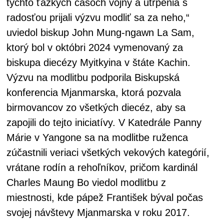
týchto ťažkých časoch vojny a utrpenia s
radosťou prijali výzvu modliť sa za neho,“
uviedol biskup John Mung-ngawn La Sam,
ktorý bol v októbri 2024 vymenovaný za
biskupa diecézy Myitkyina v štáte Kachin.
Výzvu na modlitbu podporila Biskupská
konferencia Mjanmarska, ktorá pozvala
birmovancov zo všetkých diecéz, aby sa
zapojili do tejto iniciatívy. V Katedrále Panny
Márie v Yangone sa na modlitbe ruženca
zúčastnili veriaci všetkých vekových kategórií,
vrátane rodín a rehoľníkov, pričom kardinál
Charles Maung Bo viedol modlitbu z
miestnosti, kde pápež František býval počas
svojej návštevy Mjanmarska v roku 2017.