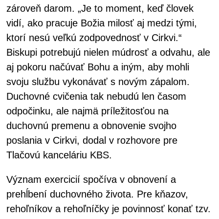
zároveň darom. „Je to moment, keď človek
vidí, ako pracuje Božia milosť aj medzi tými,
ktorí nesú veľkú zodpovednosť v Cirkvi.“
Biskupi potrebujú nielen múdrosť a odvahu, ale
aj pokoru načúvať Bohu a iným, aby mohli
svoju službu vykonávať s novým zápalom.
Duchovné cvičenia tak nebudú len časom
odpočinku, ale najmä príležitosťou na
duchovnú premenu a obnovenie svojho
poslania v Cirkvi, dodal v rozhovore pre
Tlačovú kanceláriu KBS.
Význam exercicií spočíva v obnovení a
prehĺbení duchovného života. Pre kňazov,
rehoľníkov a rehoľníčky je povinnosť konať tzv.