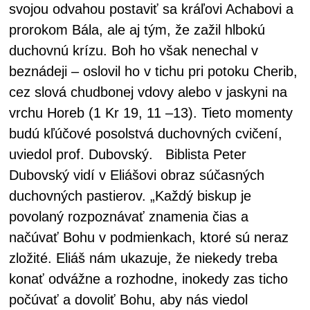
svojou odvahou postaviť sa kráľovi Achabovi a
prorokom Bála, ale aj tým, že zažil hlbokú
duchovnú krízu. Boh ho však nenechal v
beznádeji – oslovil ho v tichu pri potoku Cherib,
cez slová chudbonej vdovy alebo v jaskyni na
vrchu Horeb (1 Kr 19, 11
–13). Tieto momenty
budú kľúčové posolstvá duchovných cvičení,
uviedol prof. Dubovský. Biblista Peter
Dubovský vidí v Eliášovi obraz súčasných
duchovných pastierov. „Každý biskup je
povolaný rozpoznávať znamenia čias a
načúvať Bohu v podmienkach, ktoré sú neraz
zložité. Eliáš nám ukazuje, že niekedy treba
konať odvážne a rozhodne, inokedy zas ticho
počúvať a dovoliť Bohu, aby nás viedol