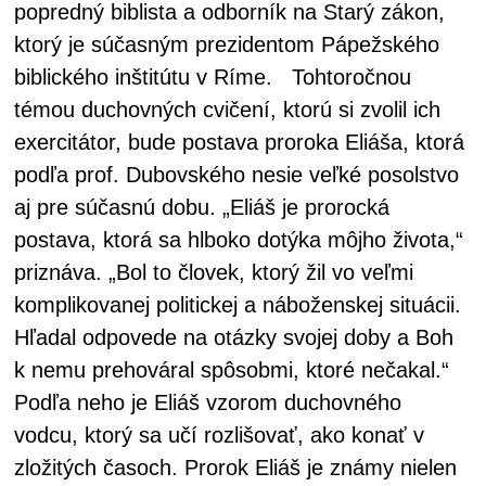
popredný biblista a odborník na Starý zákon,
ktorý je súčasným prezidentom Pápežského
biblického inštitútu v Ríme. Tohtoročnou
témou duchovných cvičení, ktorú si zvolil ich
exercitátor, bude postava proroka Eliáša, ktorá
podľa prof. Dubovského nesie veľké posolstvo
aj pre súčasnú dobu. „Eliáš je prorocká
postava, ktorá sa hlboko dotýka môjho života,“
priznáva. „Bol to človek, ktorý žil vo veľmi
komplikovanej politickej a náboženskej situácii.
Hľadal odpovede na otázky svojej doby a Boh
k nemu prehováral spôsobmi, ktoré nečakal.“
Podľa neho je Eliáš vzorom duchovného
vodcu, ktorý sa učí rozlišovať, ako konať v
zložitých časoch. Prorok Eliáš je známy nielen