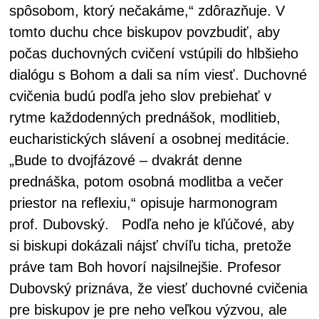
spôsobom, ktorý nečakáme,“ zdôrazňuje. V
tomto duchu chce biskupov povzbudiť, aby
počas duchovných cvičení vstúpili do hlbšieho
dialógu s Bohom a dali sa ním viesť. Duchovné
cvičenia budú podľa jeho slov prebiehať v
rytme každodenných prednášok, modlitieb,
eucharistických slávení a osobnej meditácie.
„Bude to dvojfázové – dvakrát denne
prednáška, potom osobná modlitba a večer
priestor na reflexiu,“ opisuje harmonogram
prof. Dubovský. Podľa neho je kľúčové, aby
si biskupi dokázali nájsť chvíľu ticha, pretože
práve tam Boh hovorí najsilnejšie. Profesor
Dubovský priznáva, že viesť duchovné cvičenia
pre biskupov je pre neho veľkou výzvou, ale