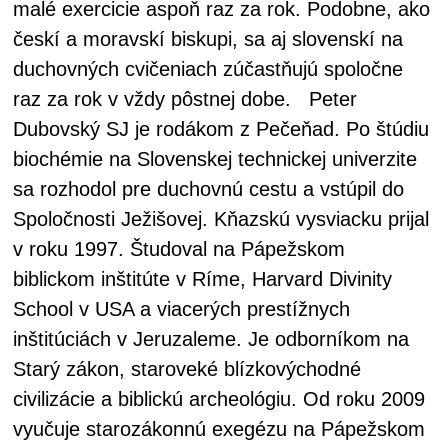
malé exercicie aspoň raz za rok. Podobne, ako
českí a moravskí biskupi, sa aj slovenskí na
duchovných cvičeniach zúčastňujú spoločne
raz za rok v vždy pôstnej dobe. Peter
Dubovský SJ je rodákom z Pečeňad. Po štúdiu
biochémie na Slovenskej technickej univerzite
sa rozhodol pre duchovnú cestu a vstúpil do
Spoločnosti Ježišovej. Kňazskú vysviacku prijal
v roku 1997. Študoval na Pápežskom
biblickom inštitúte v Ríme, Harvard Divinity
School v USA a viacerých prestížnych
inštitúciách v Jeruzaleme. Je odborníkom na
Starý zákon, staroveké blízkovýchodné
civilizácie a biblickú archeológiu. Od roku 2009
vyučuje starozákonnú exegézu na Pápežskom