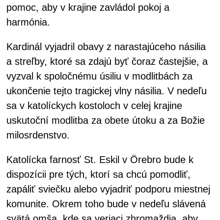
pomoc, aby v krajine zavládol pokoj a
harmónia.
Kardinál vyjadril obavy z narastajúceho násilia
a streľby, ktoré sa zdajú byť čoraz častejšie, a
vyzval k spoločnému úsiliu v modlitbách za
ukončenie tejto tragickej vlny násilia. V nedeľu
sa v katolíckych kostoloch v celej krajine
uskutoční modlitba za obete útoku a za Božie
milosrdenstvo.
Katolícka farnosť St. Eskil v Örebro bude k
dispozícii pre tých, ktorí sa chcú pomodliť,
zapáliť sviečku alebo vyjadriť podporu miestnej
komunite. Okrem toho bude v nedeľu slávená
svätá omša, kde sa veriaci zhromaždia, aby