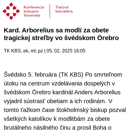
Kard. Arborelius sa modlí za obete
tragickej streľby vo švédskom Örebro
TK KBS, ek, ml; pz | 05. 02. 2025 16:05
Švédsko 5. februára (TK KBS) Po smrteľnom
útoku na centrum vzdelávania dospelých v
švédskom Örebro kardinál Anders Arborelius
vyjadril sústrasť obetiam a ich rodinám. V
tomto ťažkom čase štokholmský biskup pozval
všetkých katolíkov k modlitbám za obete
brutálneho násilného činu a prosil Boha o