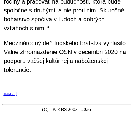
rodiny a pracovať na budúcnosti, ktorá bude
spoločne s druhými, a nie proti nim. Skutočné
bohatstvo spočíva v ľuďoch a dobrých
vzťahoch s nimi.“
Medzinárodný deň ľudského bratstva vyhlásilo
Valné zhromaždenie OSN v decembri 2020 na
podporu väčšej kultúrnej a náboženskej
tolerancie.
[naspat]
(C) TK KBS 2003 - 2026