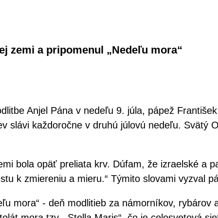
tej zemi a pripomenul „Nedeľu mora“
odlitbe Anjel Pána v nedeľu 9. júla, pápež Franti
kev slávi každoročne v druhú júlovú nedeľu. Svätý 
i bola opäť preliata krv. Dúfam, že izraelské a 
 cestu k zmiereniu a mieru.“ Týmito slovami vyzval 
 mora“ - deň modlitieb za námorníkov, rybárov a i
 mora tzv. „Stella Maris“, čo je celosvetová sieť