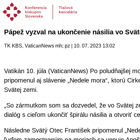
Pápež vyzval na ukončenie násilia vo Svä
TK KBS, VaticanNews mh; pz | 10. 07. 2023 13:02
Vatikán 10. júla (VaticanNews) Po poludňajšej m
pripomenul aj slávenie „Nedele mora“, ktorú Cir
Svätej zemi.
„So zármutkom som sa dozvedel, že vo Svätej zem
dialóg s cieľom ukončiť špirálu násilia a otvoriť
Následne Svätý Otec František pripomenul „Nedeľu
ľuďom zamestnaným na moriach sa venuje Apoštolát