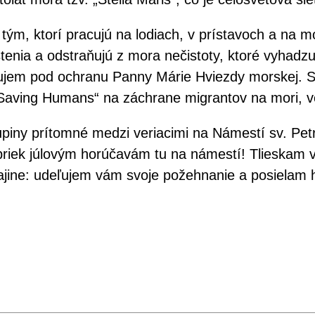
tým, ktorí pracujú na lodiach, v prístavoch a na 
enia a odstraňujú z mora nečistoty, ktoré vyhadzu
ujem pod ochranu Panny Márie Hviezdy morskej. S
 Saving Humans“ na záchrane migrantov na mori, v
piny prítomné medzi veriacimi na Námestí sv. Petra,
napriek júlovým horúčavám tu na námestí! Tlieska
rajine: udeľujem vám svoje požehnanie a posielam 