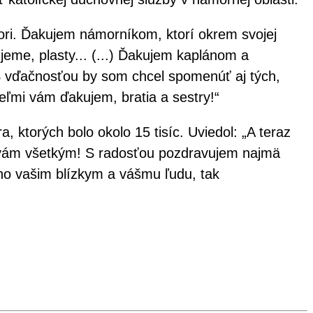
mori. Ďakujem námorníkom, ktorí okrem svojej
jeme, plasty... (...) Ďakujem kaplánom a
 vďačnosťou by som chcel spomenúť aj tých,
eľmi vám ďakujem, bratia a sestry!“
 ktorých bolo okolo 15 tisíc. Uviedol: „A teraz
m vám všetkým! S radosťou pozdravujem najmä
ho vašim blízkym a vášmu ľudu, tak