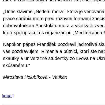
„Dnes slávime „Nedeľu mora“, ktorá je venovaná 
práce chránia more pred rôznymi formami znečist
dobrovoľníkom Apoštolátu mora a všetkých zver
ktorí spolupracujú s organizáciou „Mediterranea
Napokon pápež František pozdravil jednotlivé sku
vás pozdravujem, Rimania a pútnici, ktorí ste 
skautky a univerzitné študentky zo Ľvova na Uk
skúšanému.“
Miroslava Holubíková - Vatikán
[naspat]