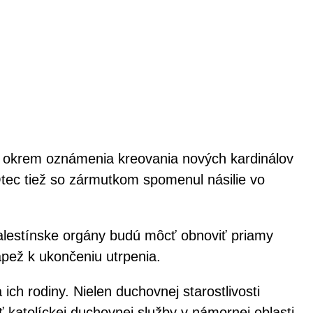
šek okrem oznámenia kreovania nových kardinálov
Otec tiež so zármutkom spomenul násilie vo
palestínske orgány budú môcť obnoviť priamy
pápež k ukončeniu utrpenia.
ch rodiny. Nielen duchovnej starostlivosti
 katolíckej duchovnej služby v námornej oblasti.