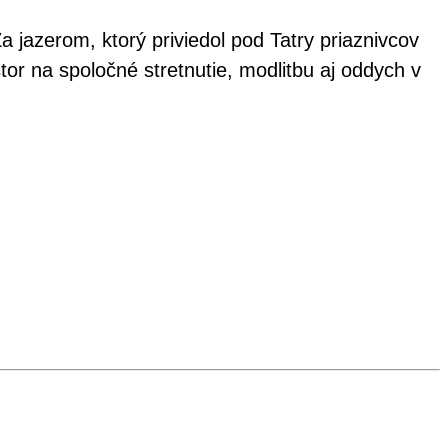
 jazerom, ktorý priviedol pod Tatry priaznivcov
or na spoločné stretnutie, modlitbu aj oddych v