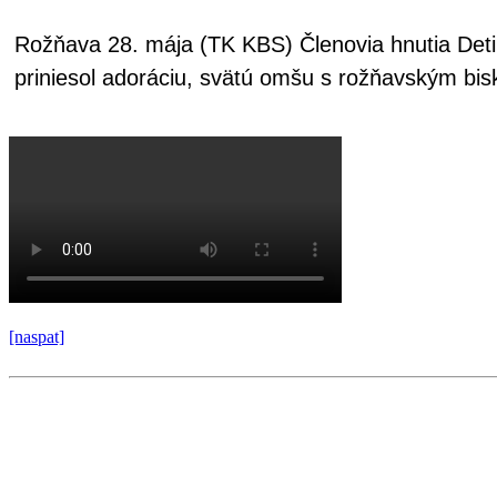
Rožňava 28. mája (TK KBS) Členovia hnutia Deti
priniesol adoráciu, svätú omšu s rožňavským bis
[naspat]