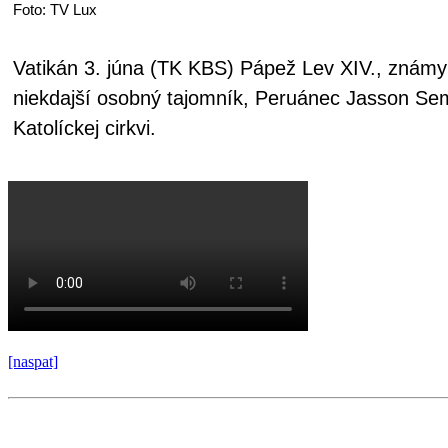
Foto: TV Lux
Vatikán 3. júna (TK KBS) Pápež Lev XIV., známy
niekdajší osobný tajomník, Peruánec Jasson Sem
Katolíckej cirkvi.
[naspat]