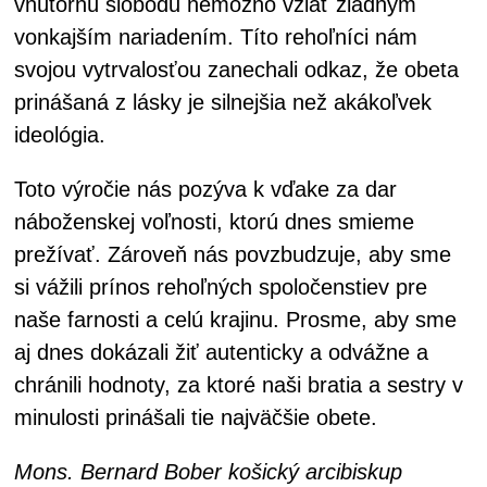
vnútornú slobodu nemožno vziať žiadnym
vonkajším nariadením. Títo rehoľníci nám
svojou vytrvalosťou zanechali odkaz, že obeta
prinášaná z lásky je silnejšia než akákoľvek
ideológia.
Toto výročie nás pozýva k vďake za dar
náboženskej voľnosti, ktorú dnes smieme
prežívať. Zároveň nás povzbudzuje, aby sme
si vážili prínos rehoľných spoločenstiev pre
naše farnosti a celú krajinu. Prosme, aby sme
aj dnes dokázali žiť autenticky a odvážne a
chránili hodnoty, za ktoré naši bratia a sestry v
minulosti prinášali tie najväčšie obete.
Mons. Bernard Bober košický arcibiskup