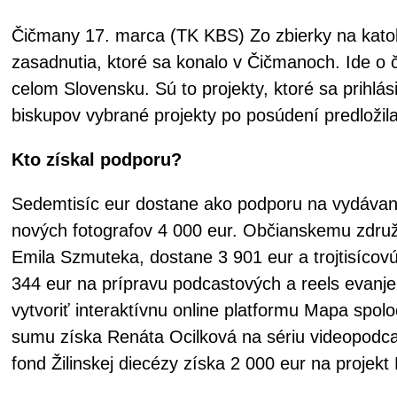
Čičmany 17. marca (TK KBS) Zo zbierky na katolíc
zasadnutia, ktoré sa konalo v Čičmanoch. Ide o č
celom Slovensku. Sú to projekty, ktoré sa prihl
biskupov vybrané projekty po posúdení predloži
Kto získal podporu?
Sedemtisíc eur dostane ako podporu na vydávanie
nových fotografov 4 000 eur. Občianskemu združen
Emila Szmuteka, dostane 3 901 eur a trojtisícovú 
344 eur na prípravu podcastových a reels evanj
vytvoriť interaktívnu online platformu Mapa spol
sumu získa Renáta Ocilková na sériu videopodc
fond Žilinskej diecézy získa 2 000 eur na projek