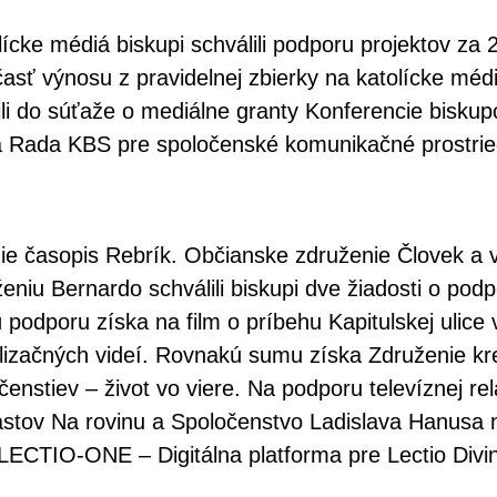
ke médiá biskupi schválili podporu projektov za 2
asť výnosu z pravidelnej zbierky na katolícke méd
ásili do súťaže o mediálne granty Konferencie bisk
la Rada KBS pre spoločenské komunikačné prostrie
 časopis Rebrík. Občianske združenie Človek a vi
iu Bernardo schválili biskupi dve žiadosti o podp
podporu získa na film o príbehu Kapitulskej ulice 
elizačných videí. Rovnakú sumu získa Združenie k
očenstiev – život vo viere. Na podporu televíznej r
astov Na rovinu a Spoločenstvo Ladislava Hanusa 
t LECTIO-ONE – Digitálna platforma pre Lectio Divi