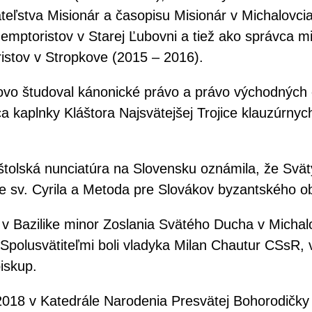
teľstva Misionár a časopisu Misionár v Michalovc
emptoristov v Starej Ľubovni a tiež ako správca mi
stov v Stropkove (2015 – 2016).
o študoval kánonické právo a právo východných cir
ca kaplnky Kláštora Najsvätejšej Trojice klauzúrnyc
poštolská nunciatúra na Slovensku oznámila, že Sv
 sv. Cyrila a Metoda pre Slovákov byzantského o
 Bazilike minor Zoslania Svätého Ducha v Michalo
Spolusvätiteľmi boli vladyka Milan Chautur CSsR, v
iskup.
2018 v Katedrále Narodenia Presvätej Bohorodičk