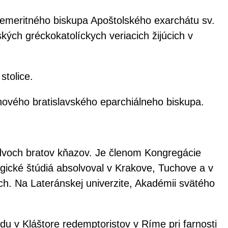
emeritného biskupa Apoštolského exarchátu sv.
kých gréckokatolíckych veriacich žijúcich v
stolice.
 nového bratislavského eparchiálneho biskupa.
 dvoch bratov kňazov. Je členom Kongregácie
ogické štúdiá absolvoval v Krakove, Tuchove a v
ch. Na Lateránskej univerzite, Akadémii svätého
 v Kláštore redemptoristov v Ríme pri farnosti