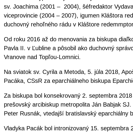
sv. Joachima (2001 – 2004), šéfredaktor Vydava
viceprovincie (2004 – 2007), igumen Kláštora red
duchovný rehoľného rádu v Kláštore redemmptori
Od roku 2016 až do menovania za biskupa diaľkov
Pavla II. v Ľubline a pôsobil ako duchovný správ
Vranove nad Topľou-Lomnici.
Na sviatok sv. Cyrila a Metoda, 5. júla 2018, A
Pacáka, CSsR za eparchiálneho biskupa Eparchie
Za biskupa bol konsekrovaný 2. septembra 2018 v
prešovský arcibiskup metropolita Ján Babjak SJ. 
Peter Rusnák, vtedajší bratislavský eparchiálny b
Vladyka Pacák bol intronizovaný 15. septembra 