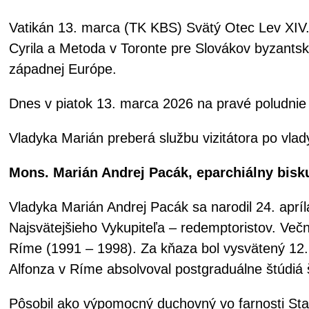
Vatikán 13. marca (TK KBS) Svätý Otec Lev XIV
Cyrila a Metoda v Toronte pre Slovákov byzantské
západnej Európe.
Dnes v piatok 13. marca 2026 na pravé poludnie z
Vladyka Marián preberá službu vizitátora po vla
Mons. Marián Andrej Pacák, eparchiálny bisk
Vladyka Marián Andrej Pacák sa narodil 24. apr
Najsvätejšieho Vykupiteľa – redemptoristov. Večn
Ríme (1991 – 1998). Za kňaza bol vysvätený 12. 
Alfonza v Ríme absolvoval postgraduálne štúdiá š
Pôsobil ako výpomocný duchovný vo farnosti Sta