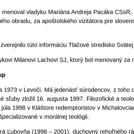
. menoval vladyku Mariána Andreja Pacáka CSsR, 
ho obradu, za apoštolského vizitátora pre slovens
verejnilo túto informáciu Tlačové stredisko Svätej 
dykovi Milanovi Lachovi SJ, ktorý bol menovaný za
up
íla 1973 v Levoči. Má jedenásť súrodencov, z toho
é sľuby zložil 16. augusta 1997. Filozofické a teol
júla 1998 v Kláštore redemptoristov v Michalovcia
pecializované v morálnej teológii.
rá Ľubovňa (1998 – 2001), duchovný rehoľného rádu