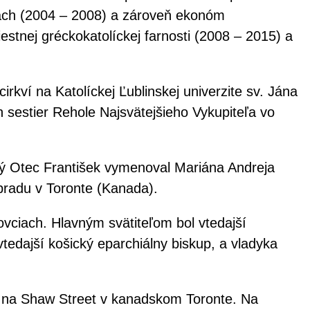
iach (2004 – 2008) a zároveň ekonóm
estnej gréckokatolíckej farnosti (2008 – 2015) a
kví na Katolíckej Ľublinskej univerzite sv. Jána
h sestier Rehole Najsvätejšieho Vykupiteľa vo
ätý Otec František vymenoval Mariána Andreja
bradu v Toronte (Kanada).
vciach. Hlavným svätiteľom bol vtedajší
tedajší košický eparchiálny biskup, a vladyka
y na Shaw Street v kanadskom Toronte. Na