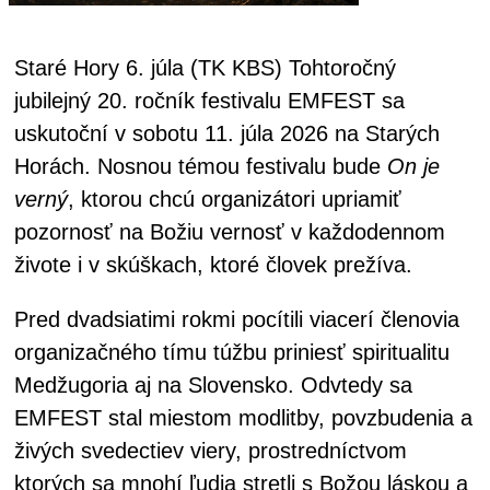
Staré Hory 6. júla (TK KBS) Tohtoročný
jubilejný 20. ročník festivalu EMFEST sa
uskutoční v sobotu 11. júla 2026 na Starých
Horách. Nosnou témou festivalu bude
On je
verný
, ktorou chcú organizátori upriamiť
pozornosť na Božiu vernosť v každodennom
živote i v skúškach, ktoré človek prežíva.
Pred dvadsiatimi rokmi pocítili viacerí členovia
organizačného tímu túžbu priniesť spiritualitu
Medžugoria aj na Slovensko. Odvtedy sa
EMFEST stal miestom modlitby, povzbudenia a
živých svedectiev viery, prostredníctvom
ktorých sa mnohí ľudia stretli s Božou láskou a