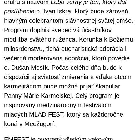
druhú s názvom
Lebo verný je ten, ktorý dal
prisľúbenie
o. Ivan Iskra, ktorý bude zároveň
hlavným celebrantom slávnostnej svätej omše.
Program doplnia svedectvá účastníkov,
modlitba svätého ruženca, Korunka k Božiemu
milosrdenstvu, tichá eucharistická adorácia i
večerná moderovaná adorácia, ktorú povedie
o. Dušan Mesík. Počas celého dňa bude k
dispozícii aj sviatosť zmierenia a vďaka otcom
karmelitánom bude možné prijať škapuliar
Panny Márie Karmelskej. Celý program je
inšpirovaný medzinárodným festivalom
mladých MLADIFEST, ktorý sa každoročne
koná v Medžugorí.
EMFEST je otvorený všetkým vekovým