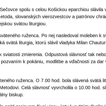
Sečovce spolu s celou Košickou eparchiou slávila 
 a Metoda, slovanských vierozvestcov a patrónov ch
ejskou svätou liturgiou.
sväteného ruženca. Po nej nasledoval moleben k sv
ká svätá liturgia, ktorú slávil vladyka Milan Chaut
 k sviatosti zmierenia. Odpustová slávnosť tak neb
zvaním k pokániu, modlitbe a vďačnosti za dar vie
eného ruženca. O 7.00 hod. bola slávená svätá lit
Metodovi. Celá slávnosť vyvrcholila o 10.00 hod. sl
álny biskup.