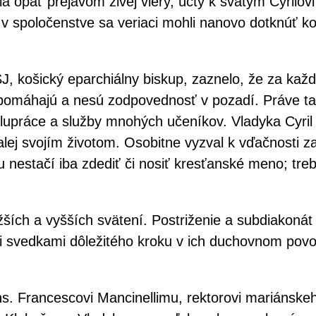
 opäť prejavom živej viery, úcty k svätým Cyrilovi
a i v spoločenstve sa veriaci mohli nanovo dotknúť ko
ľ SJ, košický eparchiálny biskup, zaznelo, že za ka
tu, pomáhajú a nesú zodpovednosť v pozadí. Práve ta
lupráce a služby mnohých učeníkov. Vladyka Cyril 
ej svojím životom. Osobitne vyzval k vďačnosti za 
 nestačí iba zdediť či nosiť kresťanské meno; treb
ch a vyšších svätení. Postriženie a subdiakonát p
i svedkami dôležitého kroku v ich duchovnom povol
ns. Francescovi Mancinellimu, rektorovi mariánske