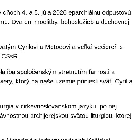
v dňoch 4. a 5. júla 2026 eparchiálnu odpustovú
rámu. Dva dni modlitby, bohoslužieb a duchovnej
ätým Cyrilovi a Metodovi a veľká večiereň s
ur CSsR.
ola iba spoločenským stretnutím farnosti a
ry, ktorý na naše územie priniesli svätí Cyril a
urgia v cirkevnoslovanskom jazyku, po nej
ávnostnou archijerejskou svätou liturgiou, ktorej