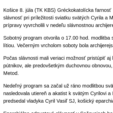
Košice 8. júla (TK KBS) Gréckokatolícka farnosť 
slávnosť pri príležitosti sviatku svätých Cyrila
prípravy vyvrcholili v nedeľu slávnostnou archijer
Sobotný program otvorila o 17.00 hod. modlitba 
lítiou. Večerným vrcholom soboty bola archijerejs
Počas slávnosti mali veriaci možnosť pristúpiť aj
pútnikov, ale predovšetkým duchovnou obnovou, po
Metod.
Nedeľný program sa začal už ráno modlitbou svät
nasledovala utiereň a akatist k svätým Cyrilovi a 
predsedal vladyka Cyril Vasiľ SJ, košický eparchi