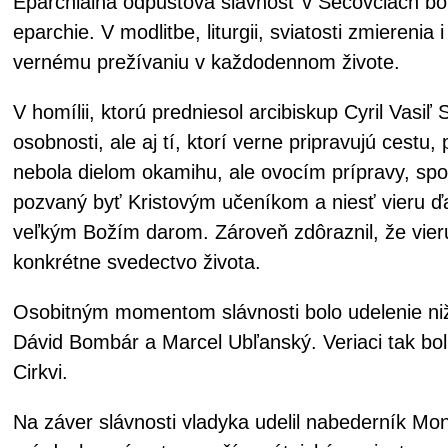
Eparchiálna odpustová slávnosť v Sečovciach bola
eparchie. V modlitbe, liturgii, sviatosti zmiereni
vernému prežívaniu v každodennom živote.
V homílii, ktorú predniesol arcibiskup Cyril Vasi
osobnosti, ale aj tí, ktorí verne pripravujú ces
nebola dielom okamihu, ale ovocím prípravy, spo
pozvaný byť Kristovým učeníkom a niesť vieru ďal
veľkým Božím darom. Zároveň zdôraznil, že vieru
konkrétne svedectvo života.
Osobitným momentom slávnosti bolo udelenie nižší
Dávid Bombár a Marcel Ubľanský. Veriaci tak bol
Cirkvi.
Na záver slávnosti vladyka udelil nabederník Mo