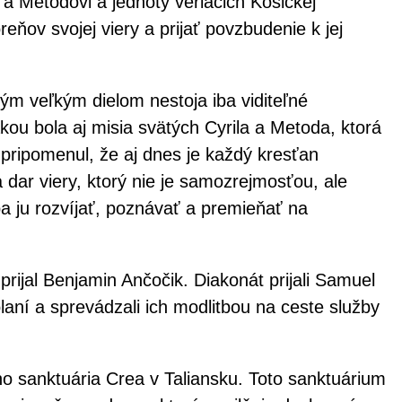
 a Metodovi a jednoty veriacich Košickej
reňov svojej viery a prijať povzbudenie k jej
ždým veľkým dielom nestoja iba viditeľné
kou bola aj misia svätých Cyrila a Metoda, ktorá
pripomenul, že aj dnes je každý kresťan
dar viery, ktorý nie je samozrejmosťou, ale
a ju rozvíjať, poznávať a premieňať na
rijal Benjamin Ančočik. Diakonát prijali Samuel
aní a sprevádzali ich modlitbou na ceste služby
ho sanktuária Crea v Taliansku. Toto sanktuárium