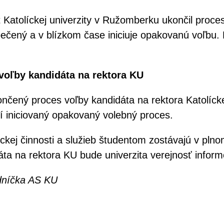
atolíckej univerzity v Ružomberku ukončil proces 
zpečený a v blízkom čase iniciuje opakovanú voľbu.
voľby kandidáta na rektora KU
ončený proces voľby kandidáta na rektora Katolíck
í iniciovaný opakovaný volebný proces.
ckej činnosti a služieb študentom zostávajú v pl
áta na rektora KU bude univerzita verejnosť info
dníčka AS KU