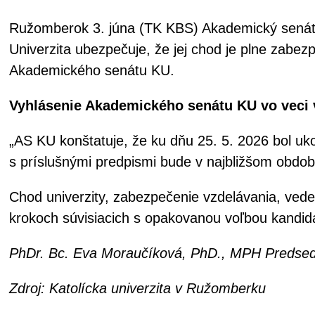
Ružomberok 3. júna (TK KBS) Akademický senát K
Univerzita ubezpečuje, že jej chod je plne zabe
Akademického senátu KU.
Vyhlásenie Akademického senátu KU vo veci 
„AS KU konštatuje, že ku dňu 25. 5. 2026 bol uk
s príslušnými predpismi bude v najbližšom obdob
Chod univerzity, zabezpečenie vzdelávania, vede
krokoch súvisiacich s opakovanou voľbou kandid
PhDr. Bc. Eva Moraučíková, PhD., MPH Predse
Zdroj: Katolícka univerzita v Ružomberku